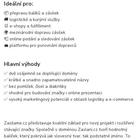
Ideální pro:
📦 přepravu balíků a zásilek
🚚 logistické a kurýrní služby
🛒 e-shopy a fulfillment
🌍 mezinárodní dopravu zásilek
📮 online podání a sledování zásilek
💼 platformu pro porovnání dopravců
Hlavní výhody
✅ dvě vzájemně se doplňující domény
✅ krátké a snadno zapamatovatelné názvy
✅ bez pomlček, čísel a diakritiky
✅ vhodné pro budování značky i online prezentaci
✅ vysoký marketingový potenciál v oblasti logistiky a e-commerce
Zasilame.cz představuje kvalitní základ pro nový projekt i rozšíření
stávající značky. Společně s doménou Zaslani.cz tvoří hodnotný
balíček, který pokrývá jak slovesný tvar, tak podstatné jméno. To