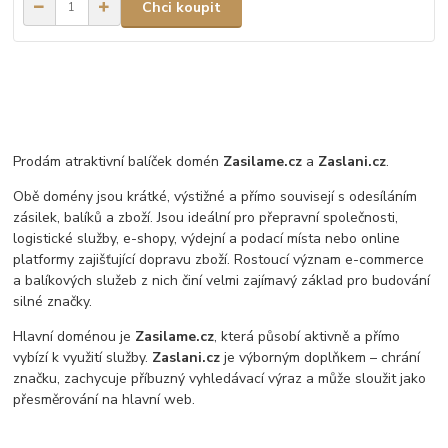
Chci koupit
Prodám atraktivní balíček domén
Zasilame.cz
a
Zaslani.cz
.
Obě domény jsou krátké, výstižné a přímo souvisejí s odesíláním
zásilek, balíků a zboží. Jsou ideální pro přepravní společnosti,
logistické služby, e-shopy, výdejní a podací místa nebo online
platformy zajišťující dopravu zboží. Rostoucí význam e-commerce
a balíkových služeb z nich činí velmi zajímavý základ pro budování
silné značky.
Hlavní doménou je
Zasilame.cz
, která působí aktivně a přímo
vybízí k využití služby.
Zaslani.cz
je výborným doplňkem – chrání
značku, zachycuje příbuzný vyhledávací výraz a může sloužit jako
přesměrování na hlavní web.