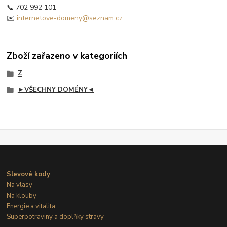
📞 702 992 101
✉️
internetove-domeny@seznam.cz
Zboží zařazeno v kategoriích
Z
►VŠECHNY DOMÉNY◄
Slevové kody
Na vlasy
Na klouby
Energie a vitalita
Superpotraviny a doplňky stravy