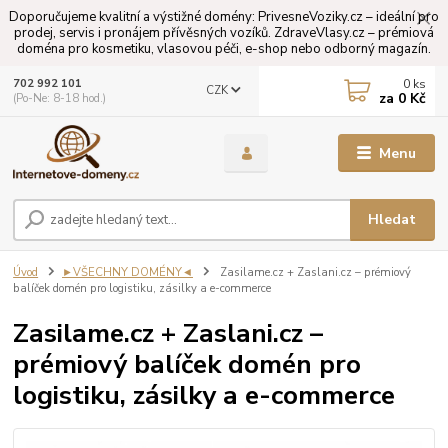
Doporučujeme kvalitní a výstižné domény: PrivesneVoziky.cz – ideální pro
prodej, servis i pronájem přívěsných vozíků. ZdraveVlasy.cz – prémiová
doména pro kosmetiku, vlasovou péči, e-shop nebo odborný magazín.
0
ks
702 992 101
CZK
za
0 Kč
(Po-Ne: 8-18 hod.)
Menu
Hledat
Úvod
►VŠECHNY DOMÉNY◄
Zasilame.cz + Zaslani.cz – prémiový
balíček domén pro logistiku, zásilky a e-commerce
Zasilame.cz + Zaslani.cz –
prémiový balíček domén pro
logistiku, zásilky a e-commerce