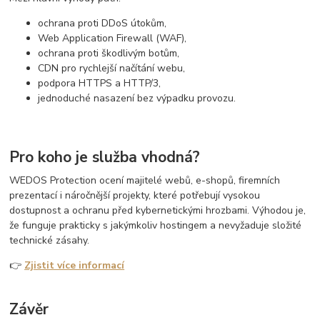
ochrana proti DDoS útokům,
Web Application Firewall (WAF),
ochrana proti škodlivým botům,
CDN pro rychlejší načítání webu,
podpora HTTPS a HTTP/3,
jednoduché nasazení bez výpadku provozu.
Pro koho je služba vhodná?
WEDOS Protection ocení majitelé webů, e-shopů, firemních
prezentací i náročnější projekty, které potřebují vysokou
dostupnost a ochranu před kybernetickými hrozbami. Výhodou je,
že funguje prakticky s jakýmkoliv hostingem a nevyžaduje složité
technické zásahy.
👉
Zjistit více informací
Závěr