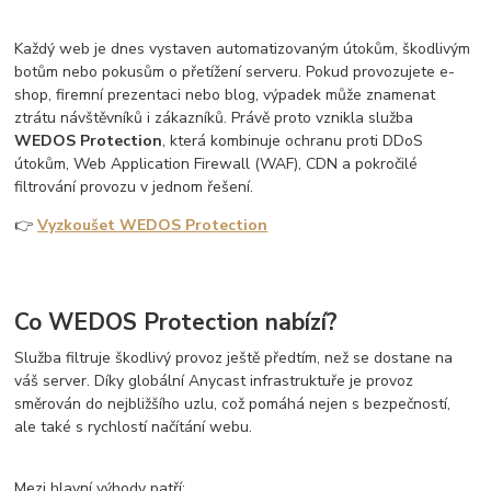
Každý web je dnes vystaven automatizovaným útokům, škodlivým
botům nebo pokusům o přetížení serveru. Pokud provozujete e-
shop, firemní prezentaci nebo blog, výpadek může znamenat
ztrátu návštěvníků i zákazníků. Právě proto vznikla služba
WEDOS Protection
, která kombinuje ochranu proti DDoS
útokům, Web Application Firewall (WAF), CDN a pokročilé
filtrování provozu v jednom řešení.
👉
Vyzkoušet WEDOS Protection
Co WEDOS Protection nabízí?
Služba filtruje škodlivý provoz ještě předtím, než se dostane na
váš server. Díky globální Anycast infrastruktuře je provoz
směrován do nejbližšího uzlu, což pomáhá nejen s bezpečností,
ale také s rychlostí načítání webu.
Mezi hlavní výhody patří: