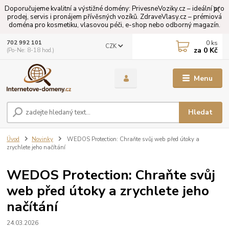
Doporučujeme kvalitní a výstižné domény: PrivesneVoziky.cz – ideální pro
prodej, servis i pronájem přívěsných vozíků. ZdraveVlasy.cz – prémiová
doména pro kosmetiku, vlasovou péči, e-shop nebo odborný magazín.
0
ks
702 992 101
CZK
za
0 Kč
(Po-Ne: 8-18 hod.)
Menu
Hledat
Úvod
Novinky
WEDOS Protection: Chraňte svůj web před útoky a
zrychlete jeho načítání
WEDOS Protection: Chraňte svůj
web před útoky a zrychlete jeho
načítání
24.03.2026