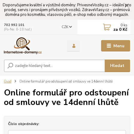
Doporučujeme kvalitní a výstižné domény: PrivesneVoziky.cz – ideální pro
prodej, servis i pronájem přívěsných vozíků. ZdraveVlasy.cz – prémiová
doména pro kosmetiku, vlasovou péči, e-shop nebo odborný magazín.
0
ks
702 992 101
CZK
za
0 Kč
(Po-Ne: 8-18 hod.)
Menu
Hledat
Úvod
Online formulář pro odstoupení od smlouvy ve 14denní lhůtě
Online formulář pro odstoupení
od smlouvy ve 14denní lhůtě
Číslo objednávky: