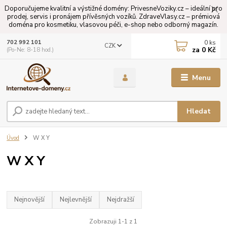
Doporučujeme kvalitní a výstižné domény: PrivesneVoziky.cz – ideální pro
prodej, servis i pronájem přívěsných vozíků. ZdraveVlasy.cz – prémiová
doména pro kosmetiku, vlasovou péči, e-shop nebo odborný magazín.
0
ks
702 992 101
CZK
za
0 Kč
(Po-Ne: 8-18 hod.)
Menu
Hledat
Úvod
W X Y
W X Y
Nejnovější
Nejlevnější
Nejdražší
Zobrazuji 1-1 z 1