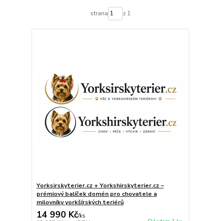
strana
z 1
Yorksirskyterier.cz + Yorkshirskyterier.cz –
prémiový balíček domén pro chovatele a
milovníky yorkšírských teriérů
14 990 Kč
/
ks