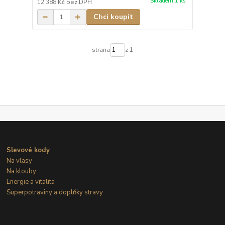
Skladem 1 ks
12 388 Kč
bez DPH
Chci koupit
strana
z 1
Slevové kody
Na vlasy
Na klouby
Energie a vitalita
Superpotraviny a doplňky stravy