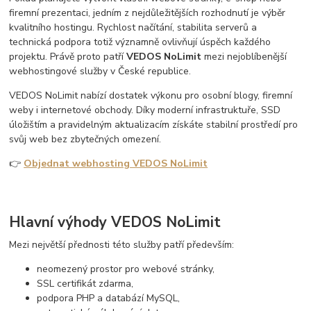
firemní prezentaci, jedním z nejdůležitějších rozhodnutí je výběr
kvalitního hostingu. Rychlost načítání, stabilita serverů a
technická podpora totiž významně ovlivňují úspěch každého
projektu. Právě proto patří
VEDOS NoLimit
mezi nejoblíbenější
webhostingové služby v České republice.
VEDOS NoLimit nabízí dostatek výkonu pro osobní blogy, firemní
weby i internetové obchody. Díky moderní infrastruktuře, SSD
úložištím a pravidelným aktualizacím získáte stabilní prostředí pro
svůj web bez zbytečných omezení.
👉
Objednat webhosting VEDOS NoLimit
Hlavní výhody VEDOS NoLimit
Mezi největší přednosti této služby patří především:
neomezený prostor pro webové stránky,
SSL certifikát zdarma,
podpora PHP a databází MySQL,