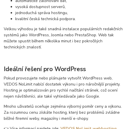
automatické zálohování dat,
vysoká dostupnost serverů,
jednoduchá správa hostingu,
kvalitní česká technická podpora.
Velkou výhodou je také snadná instalace populárních redakčních
systémů jako WordPress, Joomla nebo PrestaShop. Web tak
můžete spustit během několika minut i bez pokročilých
technických znalostí.
Ideální řešení pro WordPress
Pokud provozujete nebo plánujete vytvořit WordPress web,
VEDOS NoLimit nabízí dostatek výkonu i pro náročnější projekty.
Hosting je optimalizován pro rychlé načítání stránek, což ocení
nejen návštěvníci, ale také vyhledávače jako Google.
Mnoho uživatelů oceňuje zejména výborný poměr ceny a výkonu.
Za rozumnou cenu získáte hosting, který bez problémů zvládne
běžné firemní weby, magazíny i menší e-shopy.
👉 Více informací najdete zde:
VEDOS NoLimit webhosting