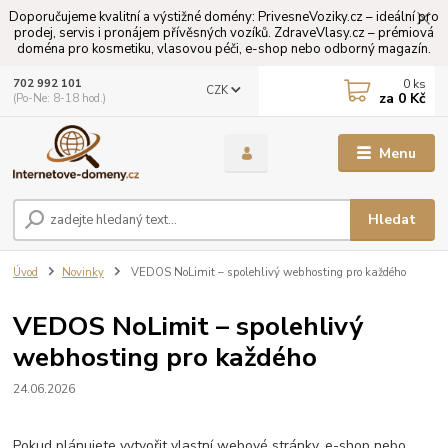
Doporučujeme kvalitní a výstižné domény: PrivesneVoziky.cz – ideální pro
prodej, servis i pronájem přívěsných vozíků. ZdraveVlasy.cz – prémiová
doména pro kosmetiku, vlasovou péči, e-shop nebo odborný magazín.
0
ks
702 992 101
CZK
za
0 Kč
(Po-Ne: 8-18 hod.)
Menu
Hledat
Úvod
Novinky
VEDOS NoLimit – spolehlivý webhosting pro každého
VEDOS NoLimit – spolehlivý
webhosting pro každého
24.06.2026
Pokud plánujete vytvořit vlastní webové stránky, e-shop nebo