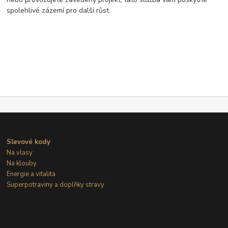
spolehlivé zázemí pro další růst.
Slevové kody
Na vlasy
Na klouby
Energie a vitalita
Superpotraviny a doplňky stravy