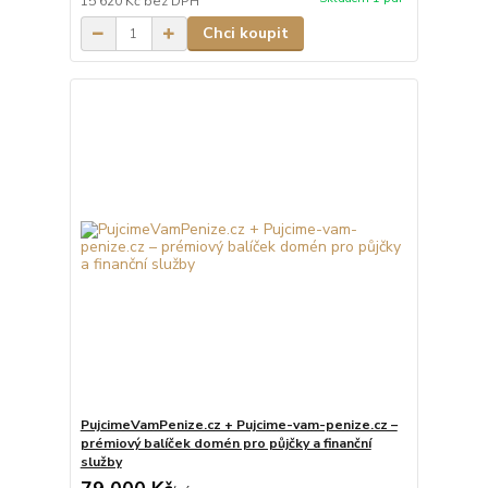
15 620 Kč
bez DPH
Chci koupit
PujcimeVamPenize.cz + Pujcime-vam-penize.cz –
prémiový balíček domén pro půjčky a finanční
služby