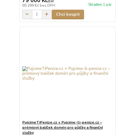
79 000 Kč
/
pár
Skladem 1 pár
65 289 Kč
bez DPH
Chci koupit
PujcimeTiPenize.cz + Pujcime-ti-penize.cz –
prémiový balíček domén pro půjčky a finanční
služby