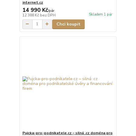
internet.cz
14 990 Kč
/
pár
Skladem 1 pár
12 388 Kč
bez DPH
Chci koupit
Pujcka-pro-podnikatele.cz – silná .cz doména pro