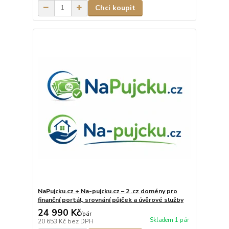
Chci koupit
NaPujcku.cz + Na-pujcku.cz – 2 .cz domény pro
finanční portál, srovnání půjček a úvěrové služby
24 990 Kč
/
pár
Skladem 1 pár
20 653 Kč
bez DPH