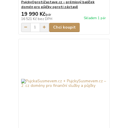
PujckyOprotiZastave.cz – prémiový balíček
domén pro půjčky oproti zástavě
19 990 Kč
/
pár
Skladem 1 pár
16 521 Kč
bez DPH
Chci koupit