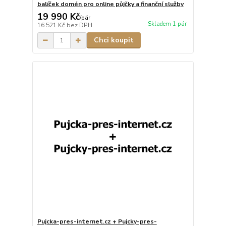
balíček domén pro online půjčky a finanční služby
19 990 Kč
/
pár
Skladem 1 pár
16 521 Kč
bez DPH
Chci koupit
Pujcka-pres-internet.cz + Pujcky-pres-