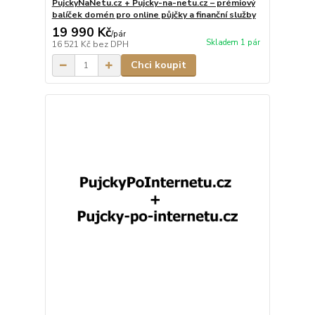
PujckyNaNetu.cz + Pujcky-na-netu.cz – prémiový
balíček domén pro online půjčky a finanční služby
19 990 Kč
/
pár
Skladem 1 pár
16 521 Kč
bez DPH
Chci koupit