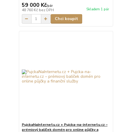
59 000 Kč
/
pár
Skladem 1 pár
48 760 Kč
bez DPH
Chci koupit
PujckaNaInternetu.cz + Pujcka-na-internetu.cz –
prémiový balíček domén pro online půjčky a