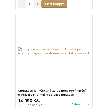
Chci koupit
Opujckach.cz – výstižná .cz doména pro finanční
magazín a informační portál o půjčkách
14 990 Kč
/
ks
Skladem 1 ks
12 388 Kč
bez DPH