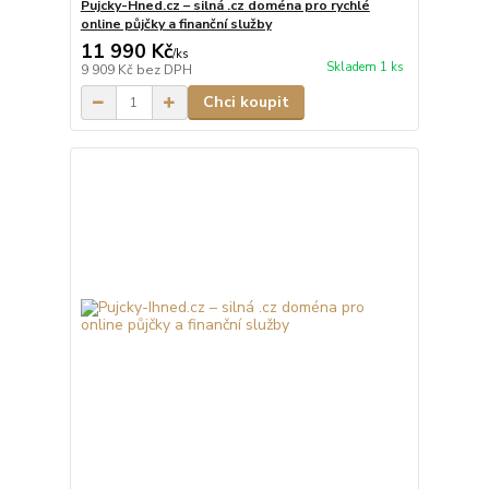
Pujcky-Hned.cz – silná .cz doména pro rychlé
online půjčky a finanční služby
11 990 Kč
/
ks
Skladem 1 ks
9 909 Kč
bez DPH
Chci koupit