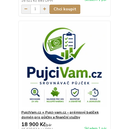
16 521 Kč
bez DPH
Chci koupit
PujciVam.cz + Pujci-vam.cz – prémiový balíček
domén pro půjčky a finanční služby
18 900 Kč
/
pár
Skladem 1 pár