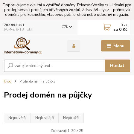
Doporučujeme kvalitní a výstižné domény: PrivesneVoziky.cz – ideální pro
prodej, servis i pronájem přívěsných vozíků. ZdraveVlasy.cz – prémiová
doména pro kosmetiku, vlasovou péči, e-shop nebo odborný magazín.
0
ks
702 992 101
CZK
za
0 Kč
(Po-Ne: 8-18 hod.)
Menu
Hledat
Úvod
Prodej domén na půjčky
Prodej domén na půjčky
Nejnovější
Nejlevnější
Nejdražší
Zobrazuji 1-20 z 25