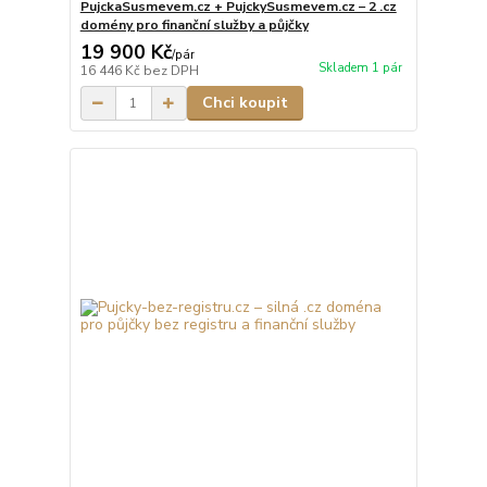
PujckaSusmevem.cz + PujckySusmevem.cz – 2 .cz
domény pro finanční služby a půjčky
19 900 Kč
/
pár
Skladem 1 pár
16 446 Kč
bez DPH
Chci koupit