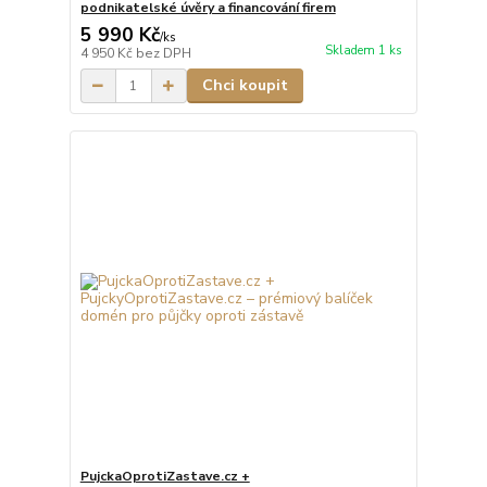
podnikatelské úvěry a financování firem
5 990 Kč
/
ks
Skladem 1 ks
4 950 Kč
bez DPH
Chci koupit
PujckaOprotiZastave.cz +