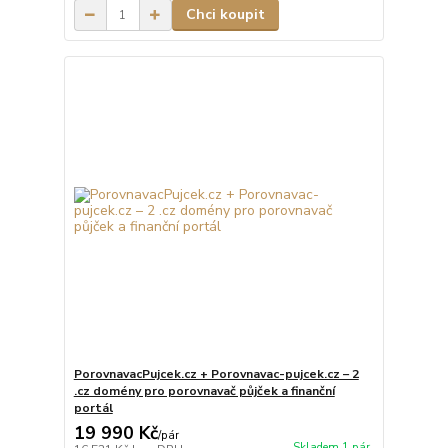
Chci koupit
PorovnavacPujcek.cz + Porovnavac-pujcek.cz – 2
.cz domény pro porovnavač půjček a finanční
portál
19 990 Kč
/
pár
Skladem 1 pár