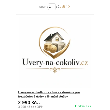
strana
z 2
další
Uvery-na-cokoliv.cz – silná .cz doména pro
bezúčelové úvěry a finanční služby
3 990 Kč
/
ks
Skladem 1 ks
3 298 Kč
bez DPH