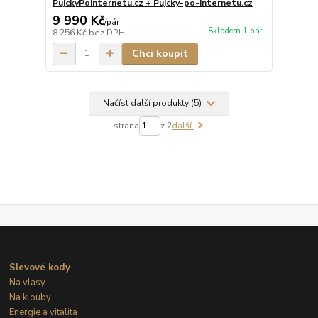
PujckyPoInternetu.cz + Pujcky-po-internetu.cz
9 990 Kč
/
pár
Skladem 1 pár
8 256 Kč
bez DPH
Chci koupit
Načíst další produkty (5)
strana
z 2
další
Slevové kody
Na vlasy
Na klouby
Energie a vitalita