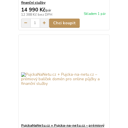
finanční služby
14 990 Kč
/
pár
Skladem 1 pár
12 388 Kč
bez DPH
Chci koupit
PujckaNaNetu.cz + Pujcka-na-netu.cz – prémiový