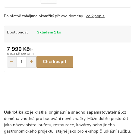
Po platbě zahájíme okamžitý převod domény...
celý popis
Dostupnost
Skladem 1 ks
7 990 Kč
/
ks
6 603 Kč
bez DPH
Chci koupit
Uskrblika.cz
je krátká, originální a snadno zapamatovatelná .cz
doména vhodná pro budování nové značky. Může dobře posloužit
jako název bistra, bufetu, restaurace, kavárny nebo jiného
gastronomického projektu, stejně jako pro e-shop či lokální službu.