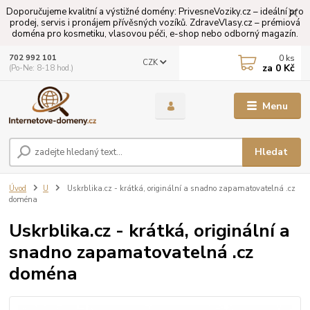
Doporučujeme kvalitní a výstižné domény: PrivesneVoziky.cz – ideální pro
prodej, servis i pronájem přívěsných vozíků. ZdraveVlasy.cz – prémiová
doména pro kosmetiku, vlasovou péči, e-shop nebo odborný magazín.
0
ks
702 992 101
CZK
za
0 Kč
(Po-Ne: 8-18 hod.)
Menu
Hledat
Úvod
U
Uskrblika.cz - krátká, originální a snadno zapamatovatelná .cz
doména
Uskrblika.cz - krátká, originální a
snadno zapamatovatelná .cz
doména