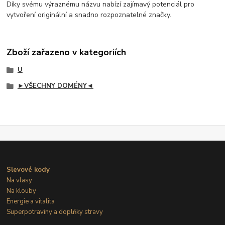
Díky svému výraznému názvu nabízí zajímavý potenciál pro
vytvoření originální a snadno rozpoznatelné značky.
Zboží zařazeno v kategoriích
U
►VŠECHNY DOMÉNY◄
Slevové kody
Na vlasy
Na klouby
Energie a vitalita
Superpotraviny a doplňky stravy