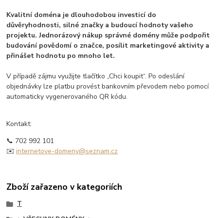
Kvalitní doména je dlouhodobou investicí do
důvěryhodnosti, silné značky a budoucí hodnoty vašeho
projektu. Jednorázový nákup správné domény může podpořit
budování povědomí o značce, posílit marketingové aktivity a
přinášet hodnotu po mnoho let.
V případě zájmu využijte tlačítko „Chci koupit“. Po odeslání
objednávky lze platbu provést bankovním převodem nebo pomocí
automaticky vygenerovaného QR kódu.
Kontakt:
📞 702 992 101
✉️
internetove-domeny@seznam.cz
Zboží zařazeno v kategoriích
T