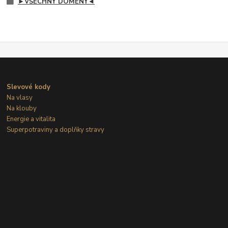
►VŠECHNY DOMÉNY◄
Slevové kody
Na vlasy
Na klouby
Energie a vitalita
Superpotraviny a doplňky stravy