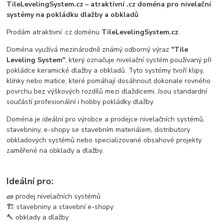
TileLevelingSystem.cz – atraktivní .cz doména pro nivelační
systémy na pokládku dlažby a obkladů
Prodám atraktivní .cz doménu
TileLevelingSystem.cz
.
Doména využívá mezinárodně známý odborný výraz
"Tile
Leveling System"
, který označuje nivelační systém používaný při
pokládce keramické dlažby a obkladů. Tyto systémy tvoří klipy,
klínky nebo matice, které pomáhají dosáhnout dokonale rovného
povrchu bez výškových rozdílů mezi dlaždicemi. Jsou standardní
součástí profesionální i hobby pokládky dlažby.
Doména je ideální pro výrobce a prodejce nivelačních systémů,
stavebniny, e-shopy se stavebním materiálem, distributory
obkladových systémů nebo specializované obsahové projekty
zaměřené na obklady a dlažby.
Ideální pro:
🧱 prodej nivelačních systémů
🏗️ stavebniny a stavební e-shopy
🔨 obklady a dlažby