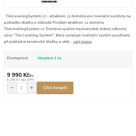
TileLevelingSystem.cz – atraktivní .cz doména pro nivelační systémy na
pokládku dlažby a obkladů Prodám atraktivní .cz doménu
TileLevelingSystem.cz. Doména využívá mezinárodně známý odborný
výraz "Tile Leveling System", který označuje nivelační systém používaný
při pokládce keramické dlažby a obkl...
celý popis
Dostupnost
Skladem 1 ks
9 990 Kč
/
ks
8 256 Kč
bez DPH
Chci koupit