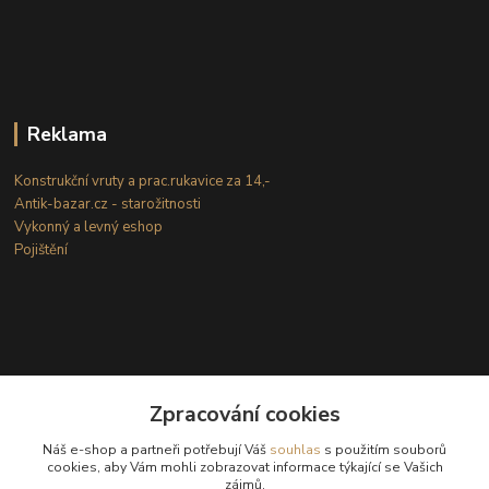
Reklama
Konstrukční vruty a prac.rukavice za 14,-
Antik-bazar.cz - starožitnosti
Vykonný a levný eshop
Pojištění
Zpracování cookies
Kontakty
Náš e-shop a partneři potřebují Váš
souhlas
s použitím souborů
cookies, aby Vám mohli zobrazovat informace týkající se Vašich
zájmů.
(Po-Ne: 8-18 hod.)