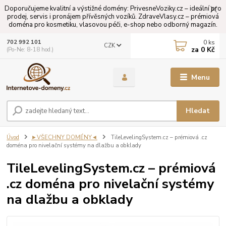
Doporučujeme kvalitní a výstižné domény: PrivesneVoziky.cz – ideální pro
prodej, servis i pronájem přívěsných vozíků. ZdraveVlasy.cz – prémiová
doména pro kosmetiku, vlasovou péči, e-shop nebo odborný magazín.
0
ks
702 992 101
CZK
za
0 Kč
(Po-Ne: 8-18 hod.)
Menu
Hledat
Úvod
►VŠECHNY DOMÉNY◄
TileLevelingSystem.cz – prémiová .cz
doména pro nivelační systémy na dlažbu a obklady
TileLevelingSystem.cz – prémiová
.cz doména pro nivelační systémy
na dlažbu a obklady