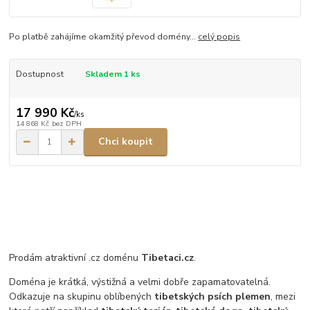
Po platbě zahájíme okamžitý převod domény...
celý popis
Dostupnost
Skladem 1 ks
17 990 Kč
/
ks
14 868 Kč
bez DPH
Chci koupit
Prodám atraktivní .cz doménu
Tibetaci.cz
.
Doména je krátká, výstižná a velmi dobře zapamatovatelná.
Odkazuje na skupinu oblíbených
tibetských psích plemen
, mezi