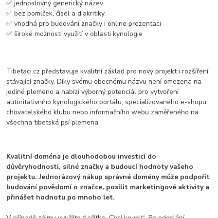
✅ jednoslovný generický název
✅ bez pomlček, čísel a diakritiky
✅ vhodná pro budování značky i online prezentaci
✅ široké možnosti využití v oblasti kynologie
Tibetaci.cz představuje kvalitní základ pro nový projekt i rozšíření
stávající značky. Díky svému obecnému názvu není omezena na
jediné plemeno a nabízí výborný potenciál pro vytvoření
autoritativního kynologického portálu, specializovaného e-shopu,
chovatelského klubu nebo informačního webu zaměřeného na
všechna tibetská psí plemena.
Kvalitní doména je dlouhodobou investicí do
důvěryhodnosti, silné značky a budoucí hodnoty vašeho
projektu. Jednorázový nákup správné domény může podpořit
budování povědomí o značce, posílit marketingové aktivity a
přinášet hodnotu po mnoho let.
V případě zájmu využijte tlačítko „Chci koupit“. Po odeslání