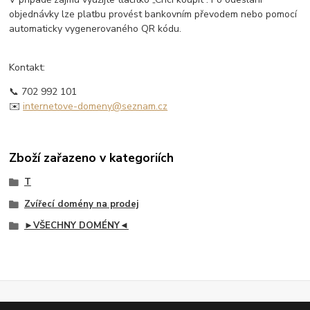
objednávky lze platbu provést bankovním převodem nebo pomocí
automaticky vygenerovaného QR kódu.
Kontakt:
📞 702 992 101
✉️
internetove-domeny@seznam.cz
Zboží zařazeno v kategoriích
T
Zvířecí domény na prodej
►VŠECHNY DOMÉNY◄