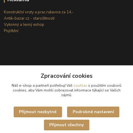
Konstrukční vruty a prac.rukavice za 14,-
Antik-bazar.cz - starožitnosti
Vykonný a levný eshop
Pojištění
Zpracování cookies
Kontakty
Náš e-shop a partneři potřebují Váš
souhlas
s použitím souborů
cookies, aby Vám mohli zobrazovat informace týkající se Vašich
zájmů.
(Po-Ne: 8-18 hod.)
info@internetove-domeny.cz
Přijmout nezbytné
Podrobné nastavení
Přijmout všechny