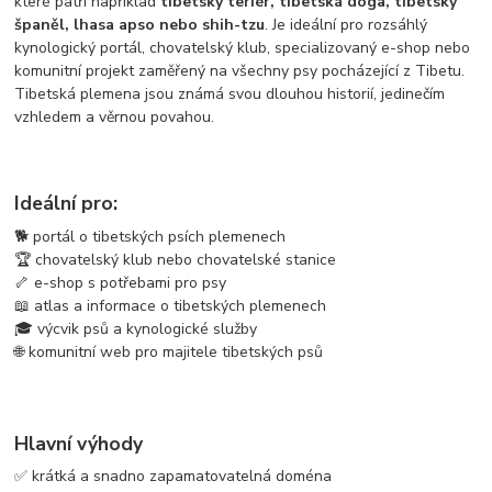
které patří například
tibetský teriér, tibetská doga, tibetský
španěl, lhasa apso nebo shih-tzu
. Je ideální pro rozsáhlý
kynologický portál, chovatelský klub, specializovaný e-shop nebo
komunitní projekt zaměřený na všechny psy pocházející z Tibetu.
Tibetská plemena jsou známá svou dlouhou historií, jedinečím
vzhledem a věrnou povahou.
Ideální pro:
🐕 portál o tibetských psích plemenech
🏆 chovatelský klub nebo chovatelské stanice
🦴 e-shop s potřebami pro psy
📖 atlas a informace o tibetských plemenech
🎓 výcvik psů a kynologické služby
🌐 komunitní web pro majitele tibetských psů
Hlavní výhody
✅ krátká a snadno zapamatovatelná doména