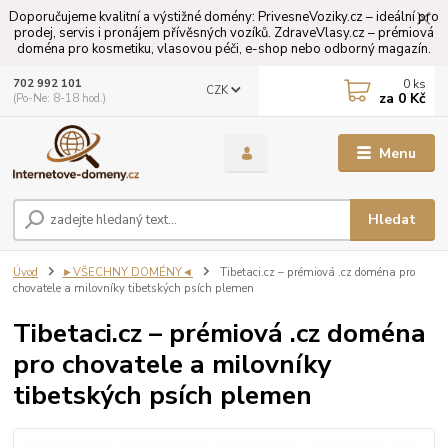
Doporučujeme kvalitní a výstižné domény: PrivesneVoziky.cz – ideální pro
prodej, servis i pronájem přívěsných vozíků. ZdraveVlasy.cz – prémiová
doména pro kosmetiku, vlasovou péči, e-shop nebo odborný magazín.
0
ks
702 992 101
CZK
za
0 Kč
(Po-Ne: 8-18 hod.)
Menu
Hledat
Úvod
►VŠECHNY DOMÉNY◄
Tibetaci.cz – prémiová .cz doména pro
chovatele a milovníky tibetských psích plemen
Tibetaci.cz – prémiová .cz doména
pro chovatele a milovníky
tibetských psích plemen