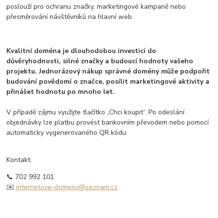
poslouží pro ochranu značky, marketingové kampaně nebo
přesměrování návštěvníků na hlavní web.
Kvalitní doména je dlouhodobou investicí do
důvěryhodnosti, silné značky a budoucí hodnoty vašeho
projektu. Jednorázový nákup správné domény může podpořit
budování povědomí o značce, posílit marketingové aktivity a
přinášet hodnotu po mnoho let.
V případě zájmu využijte tlačítko „Chci koupit“. Po odeslání
objednávky lze platbu provést bankovním převodem nebo pomocí
automaticky vygenerovaného QR kódu.
Kontakt:
📞 702 992 101
✉️
internetove-domeny@seznam.cz