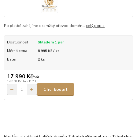
Po platbě zahájíme okamžitý převod domén...
celý popis
Dostupnost
Skladem 1 pár
Měrná cena
8 995 Kč / ks
Balení
2 ks
17 990 Kč
/
pár
14 868 Kč
bez DPH
Chci koupit
Prodám atraktivní balíček domén
TibetskySpanel.cz
a
Tibetsky-