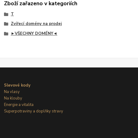
Zboží zařazeno v kategoriích
T
Zvířecí domény na prodej
►VŠECHNY DOMÉNY◄
Slevové kody
Na vlasy
Na klouby
Energie a vitalita
Superpotraviny a doplňky stravy