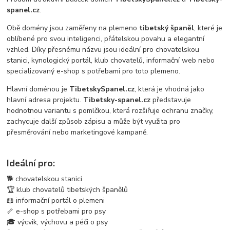
spanel.cz
.
Obě domény jsou zaměřeny na plemeno
tibetský španěl
, které je
oblíbené pro svou inteligenci, přátelskou povahu a elegantní
vzhled. Díky přesnému názvu jsou ideální pro chovatelskou
stanici, kynologický portál, klub chovatelů, informační web nebo
specializovaný e-shop s potřebami pro toto plemeno.
Hlavní doménou je
TibetskySpanel.cz
, která je vhodná jako
hlavní adresa projektu.
Tibetsky-spanel.cz
představuje
hodnotnou variantu s pomlčkou, která rozšiřuje ochranu značky,
zachycuje další způsob zápisu a může být využita pro
přesměrování nebo marketingové kampaně.
Ideální pro:
🐕 chovatelskou stanici
🏆 klub chovatelů tibetských španělů
📖 informační portál o plemeni
🦴 e-shop s potřebami pro psy
🎓 výcvik, výchovu a péči o psy