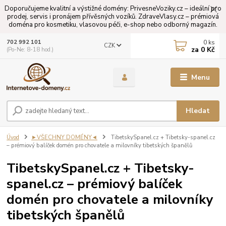
Doporučujeme kvalitní a výstižné domény: PrivesneVoziky.cz – ideální pro
prodej, servis i pronájem přívěsných vozíků. ZdraveVlasy.cz – prémiová
doména pro kosmetiku, vlasovou péči, e-shop nebo odborný magazín.
0
ks
702 992 101
CZK
za
0 Kč
(Po-Ne: 8-18 hod.)
Menu
Hledat
Úvod
►VŠECHNY DOMÉNY◄
TibetskySpanel.cz + Tibetsky-spanel.cz
– prémiový balíček domén pro chovatele a milovníky tibetských španělů
TibetskySpanel.cz + Tibetsky-
spanel.cz – prémiový balíček
domén pro chovatele a milovníky
tibetských španělů