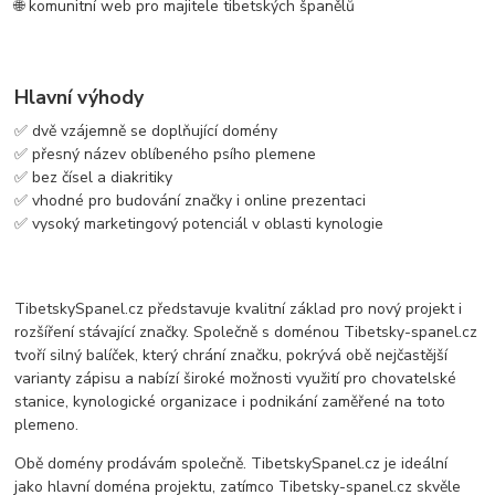
🌐 komunitní web pro majitele tibetských španělů
Hlavní výhody
✅ dvě vzájemně se doplňující domény
✅ přesný název oblíbeného psího plemene
✅ bez čísel a diakritiky
✅ vhodné pro budování značky i online prezentaci
✅ vysoký marketingový potenciál v oblasti kynologie
TibetskySpanel.cz představuje kvalitní základ pro nový projekt i
rozšíření stávající značky. Společně s doménou Tibetsky-spanel.cz
tvoří silný balíček, který chrání značku, pokrývá obě nejčastější
varianty zápisu a nabízí široké možnosti využití pro chovatelské
stanice, kynologické organizace i podnikání zaměřené na toto
plemeno.
Obě domény prodávám společně. TibetskySpanel.cz je ideální
jako hlavní doména projektu, zatímco Tibetsky-spanel.cz skvěle