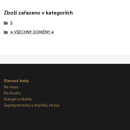
Zboží zařazeno v kategoriích
S
►VŠECHNY DOMÉNY◄
Slevové kody
Na vlasy
Na klouby
Energie a vitalita
Superpotraviny a doplňky stravy