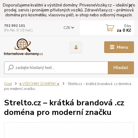
Doporučujeme kvalitní a výstižné domény: PrivesneVoziky.cz – ideální pro
prodej, servis i pronájem přívěsných vozíků. ZdraveVlasy.cz – prémiová
doména pro kosmetiku, vlasovou péči, e-shop nebo odborný magazín.
0
ks
702 992 101
CZK
za
0 Kč
(Po-Ne: 8-18 hod.)
Menu
Hledat
Úvod
►VŠECHNY DOMÉNY◄
Strelto.cz – krátká brandová .cz doména
pro moderní značku
Strelto.cz – krátká brandová .cz
doména pro moderní značku