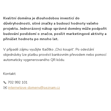
Kvalitní doména je dlouhodobou investicí do
důvěryhodnosti, silné značky a budoucí hodnoty vašeho
projektu. Jednorázový nákup správné domény může podpořit
budování povědomí o značce, posílit marketingové aktivity a
přinášet hodnotu po mnoho let.
V případě zájmu využijte tlačítko „Chci koupit“. Po odeslání
objednávky lze platbu provést bankovním převodem nebo pomocí
automaticky vygenerovaného QR kódu.
Kontakt:
📞 702 992 101
✉️
internetove-domeny@seznam.cz