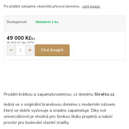
Po platbě zahájíme okamžitý převod domény...
celý popis
Dostupnost
Skladem 1 ks
49 000 Kč
/
ks
40 496 Kč
bez DPH
Chci koupit
Prodám krátkou a zapamatovatelnou .cz doménu
Strelto.cz
.
Jedná se o originální brandovou doménu s moderním názvem,
který se dobře vyslovuje a snadno zapamatuje. Díky své
univerzálnosti je vhodná pro širokou škálu projektů a nabízí
prostor pro budování vlastní značky.