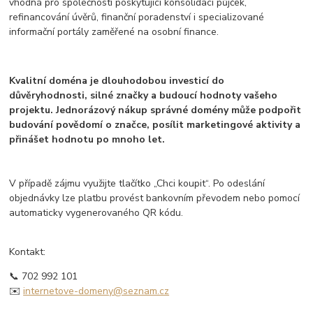
vhodná pro společnosti poskytující konsolidaci půjček,
refinancování úvěrů, finanční poradenství i specializované
informační portály zaměřené na osobní finance.
Kvalitní doména je dlouhodobou investicí do
důvěryhodnosti, silné značky a budoucí hodnoty vašeho
projektu. Jednorázový nákup správné domény může podpořit
budování povědomí o značce, posílit marketingové aktivity a
přinášet hodnotu po mnoho let.
V případě zájmu využijte tlačítko „Chci koupit“. Po odeslání
objednávky lze platbu provést bankovním převodem nebo pomocí
automaticky vygenerovaného QR kódu.
Kontakt:
📞 702 992 101
✉️
internetove-domeny@seznam.cz