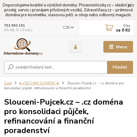
Doporučujeme kvalitní a výstižné domény: PrivesneVoziky.cz – ideální pro
prodej, servis i pronájem přívěsných vozíků. ZdraveVlasy.cz – prémiová
doména pro kosmetiku, vlasovou péči, e-shop nebo odborný magazín.
0
ks
702 992 101
CZK
za
0 Kč
(Po-Ne: 8-18 hod.)
Menu
Hledat
Úvod
►VŠECHNY DOMÉNY◄
Slouceni-Pujcek.cz – .cz doména pro
konsolidaci půjček, refinancování a finanční poradenství
Slouceni-Pujcek.cz – .cz doména
pro konsolidaci půjček,
refinancování a finanční
poradenství