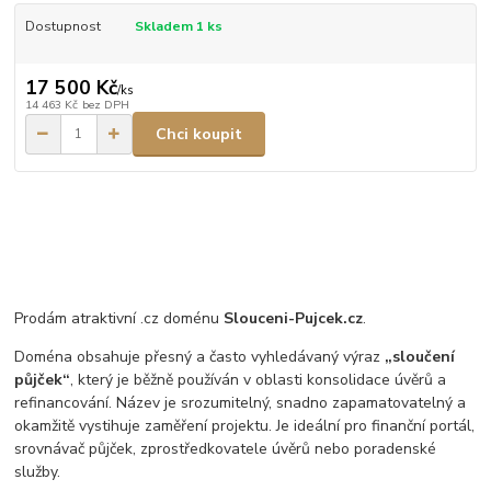
Dostupnost
Skladem 1 ks
17 500 Kč
/
ks
14 463 Kč
bez DPH
Chci koupit
Prodám atraktivní .cz doménu
Slouceni-Pujcek.cz
.
Doména obsahuje přesný a často vyhledávaný výraz
„sloučení
půjček“
, který je běžně používán v oblasti konsolidace úvěrů a
refinancování. Název je srozumitelný, snadno zapamatovatelný a
okamžitě vystihuje zaměření projektu. Je ideální pro finanční portál,
srovnávač půjček, zprostředkovatele úvěrů nebo poradenské
služby.