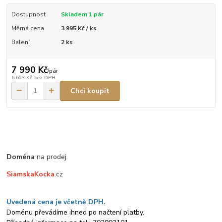
Dostupnost
Skladem 1 pár
Měrná cena
3 995 Kč / ks
Balení
2 ks
7 990 Kč
/
pár
6 603 Kč
bez DPH
Chci koupit
Doména
na prodej.
SiamskaKocka
.cz
Uvedená cena je včetně DPH.
Doménu převádíme ihned po načtení platby.