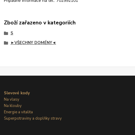
Případné informace na tel.: 702992101
Zboží zařazeno v kategoriích
S
►VŠECHNY DOMÉNY◄
Slevové kody
Na vlasy
Na klouby
Energie a vitalita
Superpotraviny a doplňky stravy