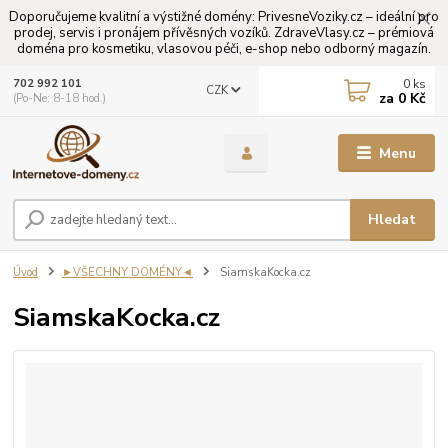
Doporučujeme kvalitní a výstižné domény: PrivesneVoziky.cz – ideální pro
prodej, servis i pronájem přívěsných vozíků. ZdraveVlasy.cz – prémiová
doména pro kosmetiku, vlasovou péči, e-shop nebo odborný magazín.
0
ks
702 992 101
CZK
za
0 Kč
(Po-Ne: 8-18 hod.)
Menu
Hledat
Úvod
►VŠECHNY DOMÉNY◄
SiamskaKocka.cz
SiamskaKocka.cz