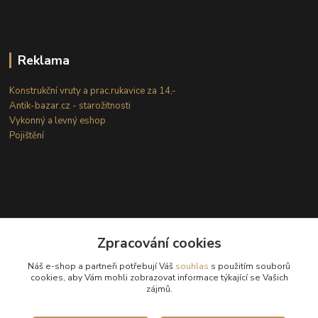
Reklama
Konstrukční vruty a prac.rukavice za 14,-
Antik-bazar.cz - starožitnosti
Vykonný a levný eshop
Pojištění
Zpracování cookies
Kontakty
Náš e-shop a partneři potřebují Váš
souhlas
s použitím souborů
cookies, aby Vám mohli zobrazovat informace týkající se Vašich
zájmů.
(Po-Ne: 8-18 hod.)
info@internetove-domeny.cz