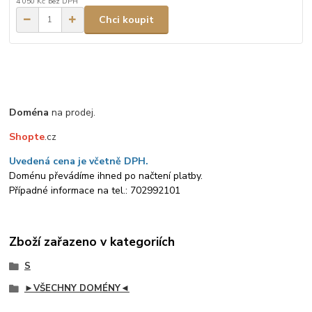
4 050 Kč
bez DPH
Chci koupit
Doména
na prodej.
Shopte
.cz
Uvedená cena je včetně DPH.
Doménu převádíme ihned po načtení platby.
Případné informace na tel.: 702992101
Zboží zařazeno v kategoriích
S
►VŠECHNY DOMÉNY◄