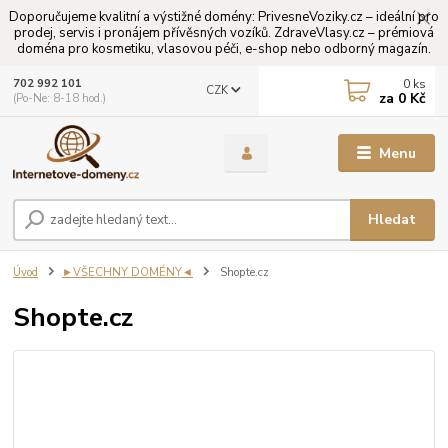
Doporučujeme kvalitní a výstižné domény: PrivesneVoziky.cz – ideální pro
prodej, servis i pronájem přívěsných vozíků. ZdraveVlasy.cz – prémiová
doména pro kosmetiku, vlasovou péči, e-shop nebo odborný magazín.
0
ks
702 992 101
CZK
za
0 Kč
(Po-Ne: 8-18 hod.)
Menu
Hledat
Úvod
►VŠECHNY DOMÉNY◄
Shopte.cz
Shopte.cz