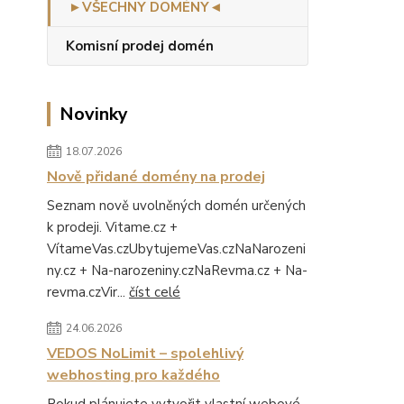
►VŠECHNY DOMÉNY◄
Komisní prodej domén
Novinky
18.07.2026
Nově přidané domény na prodej
Seznam nově uvolněných domén určených
k prodeji. Vitame.cz +
VítameVas.czUbytujemeVas.czNaNarozeni
ny.cz + Na-narozeniny.czNaRevma.cz + Na-
revma.czVir...
číst celé
24.06.2026
VEDOS NoLimit – spolehlivý
webhosting pro každého