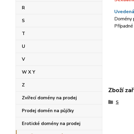
R
Uvedená
Domény p
S
Případné
T
U
V
W X Y
Z
Zboží zař
Zvířecí domény na prodej
S
Prodej domén na půjčky
Erotické domény na prodej