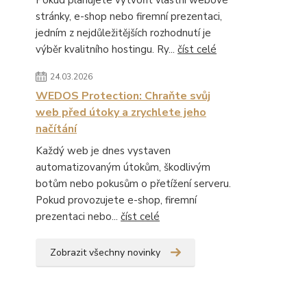
Pokud plánujete vytvořit vlastní webové
stránky, e-shop nebo firemní prezentaci,
jedním z nejdůležitějších rozhodnutí je
výběr kvalitního hostingu. Ry...
číst celé
24.03.2026
WEDOS Protection: Chraňte svůj
web před útoky a zrychlete jeho
načítání
Každý web je dnes vystaven
automatizovaným útokům, škodlivým
botům nebo pokusům o přetížení serveru.
Pokud provozujete e-shop, firemní
prezentaci nebo...
číst celé
Zobrazit všechny novinky