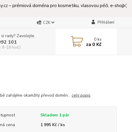
lasy.cz – prémiová doména pro kosmetiku, vlasovou péči, e-shop
Přihlášení
CZK
 si rady? Zavolejte.
0
ks
992 101
za
0 Kč
: 8-18 hod.)
tbě zahájíme okamžitý převod domén...
celý popis
tupnost
Skladem 1 pár
ná cena
1 995 Kč / ks