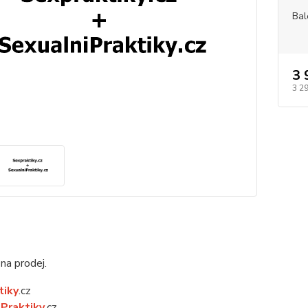
Bal
3 
3 2
na prodej.
tiky
.cz
Praktiky
.cz