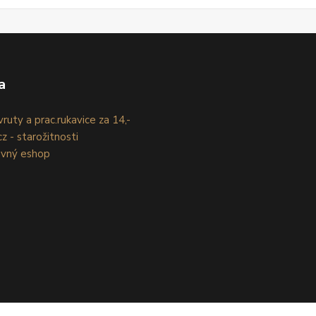
a
ruty a prac.rukavice za 14,-
z - starožitnosti
evný eshop