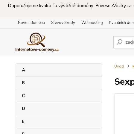
Doporučujeme kvalitní a výstižné domény: PrivesneVoziky.cz – 
Novou doménu
Slevové kody
Webhosting
Kvalitních do
Úvod
A
Sexp
B
C
D
E