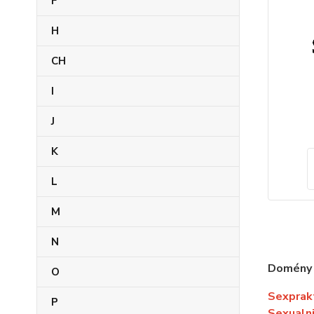
F
H
CH
I
J
K
L
M
N
Domény
O
Sexprak
P
Sexualni