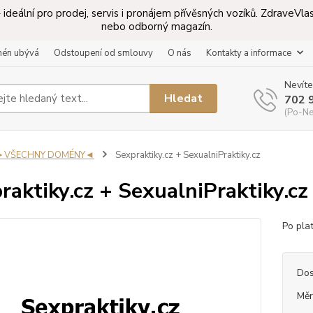
ideální pro prodej, servis i pronájem přívěsných vozíků. ZdraveV
nebo odborný magazín.
mén ubývá
Odstoupení od smlouvy
O nás
Kontakty a informace
Nevíte
Hledat
702 
(Po-Ne
►VŠECHNY DOMÉNY◄
Sexpraktiky.cz + SexualniPraktiky.cz
raktiky.cz + SexualniPraktiky.cz
Po pla
Dos
Měr