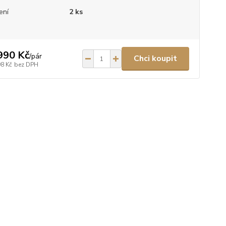
ení
2 ks
990 Kč
/
pár
Chci koupit
98 Kč
bez DPH