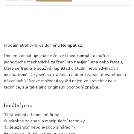
Prodám atraktivní .cz doménu
Rumpal.cz
.
Doména obsahuje známé české slovo
rumpál
, označující
jednoduché mechanické zařízení pro navíjení lana nebo řetězu,
které se tradičně používá například u studní nebo zdvihacích
mechanismů. Díky svému krátkému a dobře zapamatovatelnému
názvu nabízí široké možnosti využití nejen ve stavebnictví a
technice, ale také jako originální obchodní značka.
Ideální pro:
🏗️ stavební a řemeslné firmy
⚙️ výrobce zdvihací a manipulační techniky
🔩 železářství nebo e-shop s nářadím
🏡 výrobce studní a studnařské služby