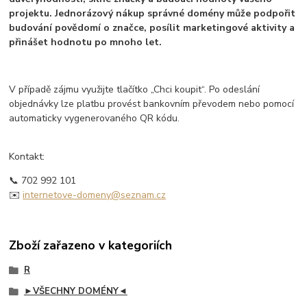
projektu. Jednorázový nákup správné domény může podpořit
budování povědomí o značce, posílit marketingové aktivity a
přinášet hodnotu po mnoho let.
V případě zájmu využijte tlačítko „Chci koupit“. Po odeslání
objednávky lze platbu provést bankovním převodem nebo pomocí
automaticky vygenerovaného QR kódu.
Kontakt:
📞 702 992 101
✉️
internetove-domeny@seznam.cz
Zboží zařazeno v kategoriích
R
►VŠECHNY DOMÉNY◄