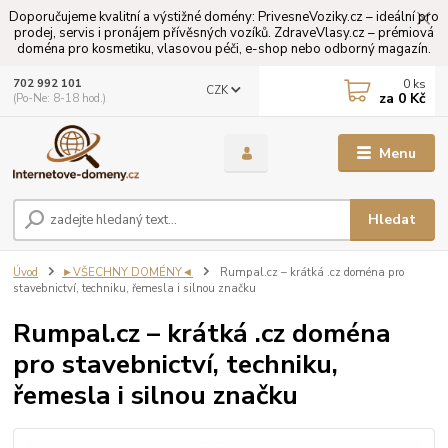
Doporučujeme kvalitní a výstižné domény: PrivesneVoziky.cz – ideální pro
prodej, servis i pronájem přívěsných vozíků. ZdraveVlasy.cz – prémiová
doména pro kosmetiku, vlasovou péči, e-shop nebo odborný magazín.
0
ks
702 992 101
CZK
za
0 Kč
(Po-Ne: 8-18 hod.)
Menu
Hledat
Úvod
►VŠECHNY DOMÉNY◄
Rumpal.cz – krátká .cz doména pro
stavebnictví, techniku, řemesla i silnou značku
Rumpal.cz – krátká .cz doména
pro stavebnictví, techniku,
řemesla i silnou značku