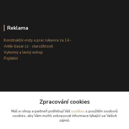
Reklama
Konstrukční vruty a prac.rukavice za 14,-
Antik-bazar.cz - starožitnosti
Vykonný a levný eshop
Pojištění
Zpracování cookies
Kontakty
Náš e-shop a partneři potřebují Váš
souhlas
s použitím souborů
cookies, aby Vám mohli zobrazovat informace týkající se Vašich
zájmů.
(Po-Ne: 8-18 hod.)