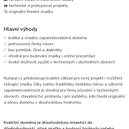
🚜 technické a průmyslové projekty
🚀 originální firemní značku
Hlavní výhody
✅ krátká a snadno zapamatovatelná doména
✅ jednoslovný český název
✅ bez pomlček, čísel a diakritiky
✅ vhodná pro budování značky i online prezentaci
✅ široké možnosti využití v technických i obchodních oborech
Rumpal.cz představuje kvalitní základ pro nový projekt i rozšíření
stávající značky. Díky svému tradičnímu českému názvu a výborné
zapamatovatelnosti je vhodná pro firmy působící v technických
oborech, stavebnictví, průmyslu i pro každého, kdo hledá originální
a silnou doménu s dlouhodobou hodnotou.
Kvalitní doména je dlouhodobou investicí do
důvěryhodnosti, silné značky a budoucí hodnoty vašeho