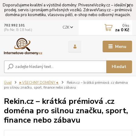
Doporučujeme kvalitní a výstižné domény: PrivesneVoziky.cz – ideální pro
prodej, servis i pronájem přívěsných vozíků. ZdraveVlasy.cz – prémiová
doména pro kosmetiku, vlasovou péči, e-shop nebo odborný magazín.
0
ks
702 992 101
CZK
za
0 Kč
(Po-Ne: 8-18 hod.)
Menu
Hledat
Úvod
►VŠECHNY DOMÉNY◄
Rekin.cz – krátká prémiová .cz doména
pro silnou značku, sport, finance nebo zábavu
Rekin.cz – krátká prémiová .cz
doména pro silnou značku, sport,
finance nebo zábavu