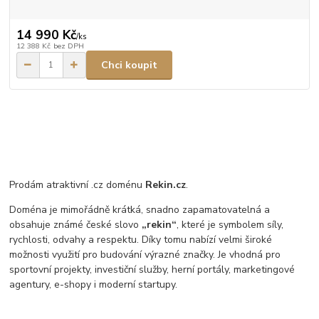
14 990 Kč
/
ks
12 388 Kč
bez DPH
Chci koupit
Prodám atraktivní .cz doménu
Rekin.cz
.
Doména je mimořádně krátká, snadno zapamatovatelná a
obsahuje známé české slovo
„rekin“
, které je symbolem síly,
rychlosti, odvahy a respektu. Díky tomu nabízí velmi široké
možnosti využití pro budování výrazné značky. Je vhodná pro
sportovní projekty, investiční služby, herní portály, marketingové
agentury, e-shopy i moderní startupy.