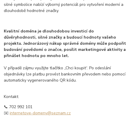
silné symbolice nabízí výborný potenciál pro vytvoření moderní a
dlouhodobě hodnotné značky.
Kvalitní doména je dlouhodobou investicí do
důvěryhodnosti, silné značky a budoucí hodnoty vašeho
projektu. Jednorázový nákup správné domény může podpořit
budování povědomí o značce, posílit marketingové aktivity a
přinášet hodnotu po mnoho let.
V případě zájmu využijte tlačítko „Chci koupit“. Po odeslání
objednávky lze platbu provést bankovním převodem nebo pomocí
automaticky vygenerovaného QR kódu.
Kontakt:
📞 702 992 101
✉️
internetove-domeny@seznam.cz