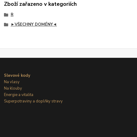
Zboží zařazeno v kategoriích
R
►VŠECHNY DOMÉNY◄
Slevové kody
Na vlasy
Na klouby
Energie a vitalita
Superpotraviny a doplňky stravy