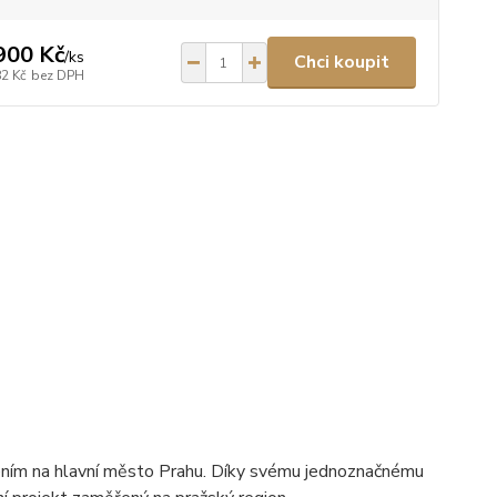
900 Kč
/
ks
Chci koupit
82 Kč
bez DPH
ním na hlavní město Prahu. Díky svému jednoznačnému