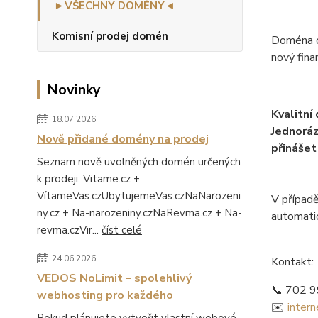
►VŠECHNY DOMÉNY◄
Komisní prodej domén
Doména o
nový fina
Novinky
Kvalitní
18.07.2026
Jednoráz
Nově přidané domény na prodej
přinášet
Seznam nově uvolněných domén určených
k prodeji. Vitame.cz +
VítameVas.czUbytujemeVas.czNaNarozeni
V případě
ny.cz + Na-narozeniny.czNaRevma.cz + Na-
automati
revma.czVir...
číst celé
24.06.2026
Kontakt:
VEDOS NoLimit – spolehlivý
📞 702 
webhosting pro každého
✉️
inter