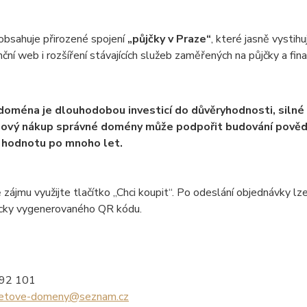
bsahuje přirozené spojení
„půjčky v Praze“
, které jasně vystih
nční web i rozšíření stávajících služeb zaměřených na půjčky a fin
 doména je dlouhodobou investicí do důvěryhodnosti, silné
ový nákup správné domény může podpořit budování povědom
 hodnotu po mnoho let.
 zájmu využijte tlačítko „Chci koupit“. Po odeslání objednávky
cky vygenerovaného QR kódu.
992 101
netove-domeny@seznam.cz