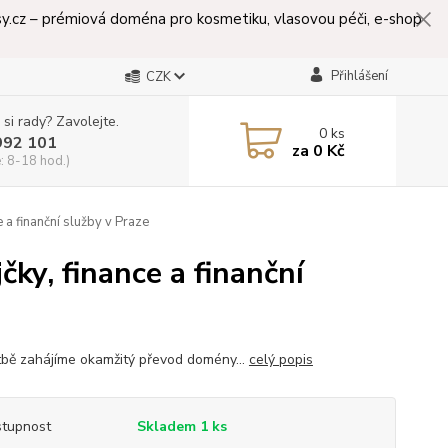
lasy.cz – prémiová doména pro kosmetiku, vlasovou péči, e-shop
Přihlášení
CZK
 si rady? Zavolejte.
0
ks
992 101
za
0 Kč
: 8-18 hod.)
 a finanční služby v Praze
ky, finance a finanční
tbě zahájíme okamžitý převod domény...
celý popis
tupnost
Skladem 1 ks