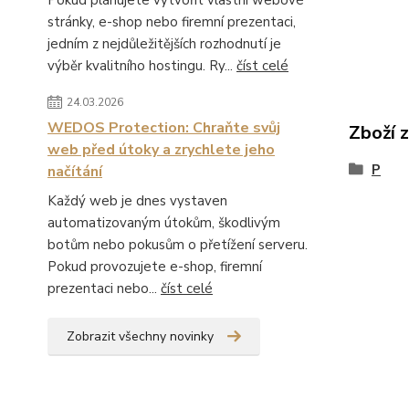
Pokud plánujete vytvořit vlastní webové
stránky, e-shop nebo firemní prezentaci,
jedním z nejdůležitějších rozhodnutí je
výběr kvalitního hostingu. Ry...
číst celé
24.03.2026
WEDOS Protection: Chraňte svůj
Zboží 
web před útoky a zrychlete jeho
P
načítání
Každý web je dnes vystaven
automatizovaným útokům, škodlivým
botům nebo pokusům o přetížení serveru.
Pokud provozujete e-shop, firemní
prezentaci nebo...
číst celé
Zobrazit všechny novinky