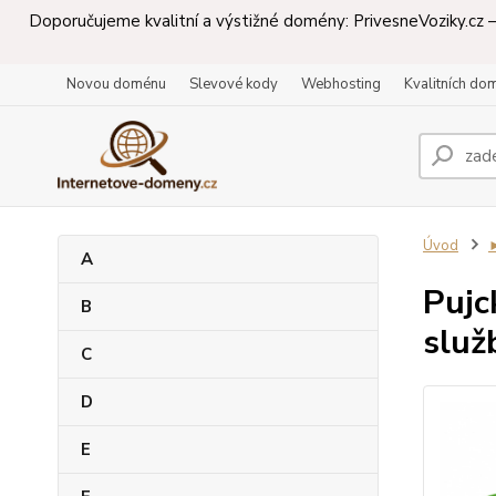
Doporučujeme kvalitní a výstižné domény: PrivesneVoziky.cz – 
Novou doménu
Slevové kody
Webhosting
Kvalitních do
Úvod
A
Pujc
B
služ
C
D
E