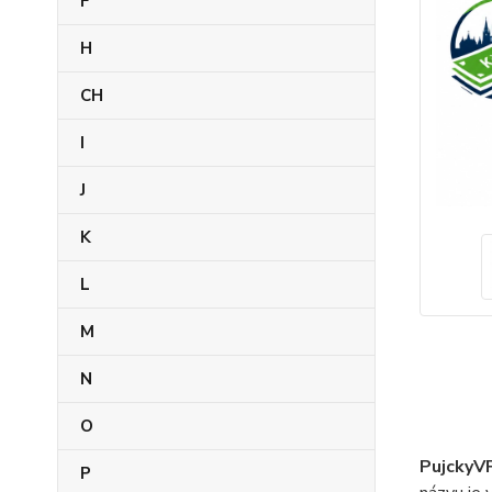
F
H
CH
I
J
K
L
M
N
O
PujckyV
P