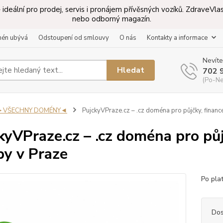
ideální pro prodej, servis i pronájem přívěsných vozíků. ZdraveV
nebo odborný magazín.
mén ubývá
Odstoupení od smlouvy
O nás
Kontakty a informace
Nevíte
Hledat
702 
(Po-Ne
►VŠECHNY DOMÉNY◄
PujckyVPraze.cz – .cz doména pro půjčky, finance
kyVPraze.cz – .cz doména pro půjč
by v Praze
Po pla
Dos