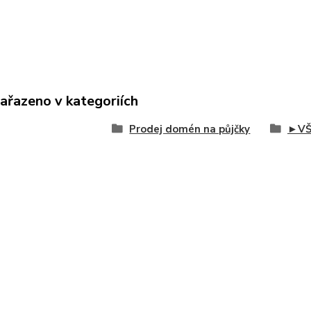
zařazeno v kategoriích
Prodej domén na půjčky
►VŠ