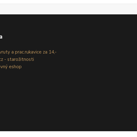
a
ruty a prac.rukavice za 14,-
z - starožitnosti
evný eshop