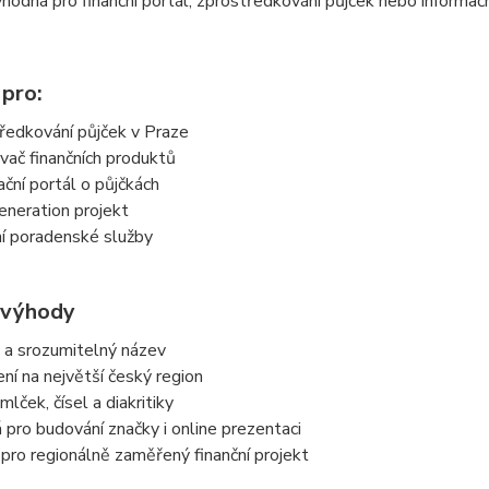
vhodná pro finanční portál, zprostředkování půjček nebo informač
 pro:
ředkování půjček v Praze
vač finančních produktů
ační portál o půjčkách
eneration projekt
ní poradenské služby
 výhody
 a srozumitelný název
í na největší český region
lček, čísel a diakritiky
pro budování značky i online prezentaci
 pro regionálně zaměřený finanční projekt