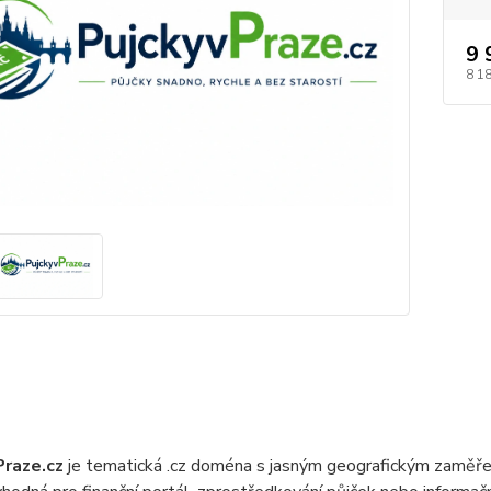
9 
8 1
Praze.cz
je tematická .cz doména s jasným geografickým zaměře