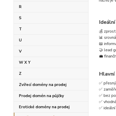
názvu je 
R
S
Ideální
T
💰 zprost
📊 srovná
U
📖 inform
🤝 lead g
V
💼 finanč
W X Y
Hlavní
Z
✅ přesný
Zvířecí domény na prodej
✅ zaměřen
✅ bez pom
Prodej domén na půjčky
✅ vhodná 
Erotické domény na prodej
✅ ideální