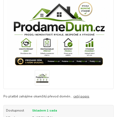
Po platbě zahájíme okamžitý převod domén...
celý popis
Dostupnost
Skladem 1 sada