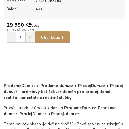
Měrná cena
7 497,50 Kč / ks
Balení
4 ks
29 990 Kč
/
sada
24 785 Kč
bez DPH
Chci koupit
ProdameDum.cz + Prodame-dum.cz + ProdejDum.cz + Prodej-
dum.cz – prémiový balíček .cz domén pro prodej domů,
realitní kanceláře a realitní služby
Prodám atraktivní balíček domén
ProdameDum.cz
,
Prodame-
dum.cz
,
ProdejDum.cz
a
Prodej-dum.cz
.
Tento balíček obsahuje dvě nejsilnější klíčová spojení související s