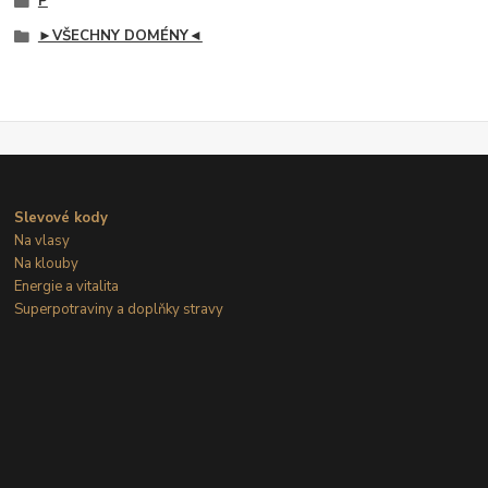
P
►VŠECHNY DOMÉNY◄
Slevové kody
Na vlasy
Na klouby
Energie a vitalita
Superpotraviny a doplňky stravy