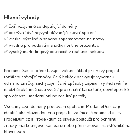
Hlavní výhody
✅ čtyři vzájemně se doplňující domény
✅ pokrývají dvě nejvyhledávanější slovní spojení
✅ krátké, výstižné a snadno zapamatovatelné názvy
✅ vhodné pro budování značky i online prezentaci
✅ vysoký marketingový potenciál v realitním sektoru
ProdameDum.cz představuje kvalitní základ pro nový projekt i
rozšíření stávající značky. Celý balíček poskytuje výbornou
ochranu značky, zachycuje různé způsoby zápisu i vyhledávání a
nabízí široké možnosti využití pro realitní kanceláře, developerské
společnosti i moderní online realitní portály.
Všechny čtyři domény prodávám společně. ProdameDum.cz je
ideální jako hlavní doména projektu, zatímco Prodame-dum.cz,
ProdejDum.cz a Prodej-dum.cz skvěle poslouží pro ochranu
značky, marketingové kampaně nebo přesměrování návštěvníků na
hlavní web.