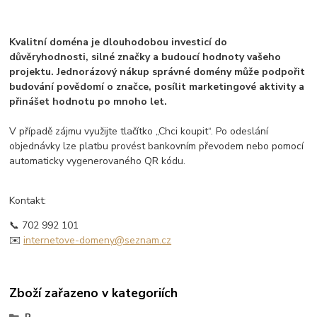
Kvalitní doména je dlouhodobou investicí do
důvěryhodnosti, silné značky a budoucí hodnoty vašeho
projektu. Jednorázový nákup správné domény může podpořit
budování povědomí o značce, posílit marketingové aktivity a
přinášet hodnotu po mnoho let.
V případě zájmu využijte tlačítko „Chci koupit“. Po odeslání
objednávky lze platbu provést bankovním převodem nebo pomocí
automaticky vygenerovaného QR kódu.
Kontakt:
📞 702 992 101
✉️
internetove-domeny@seznam.cz
Zboží zařazeno v kategoriích