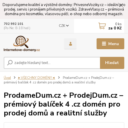
Doporučujeme kvalitní a výstižné domény: PrivesneVoziky.cz – ideální pro
prodej, servis i pronájem přívěsných vozíků. ZdraveVlasy.cz – prémiová
doména pro kosmetiku, vlasovou péči, e-shop nebo odborný magazín.
0
ks
702 992 101
CZK
za
0 Kč
(Po-Ne: 8-18 hod.)
Menu
Hledat
Úvod
►VŠECHNY DOMÉNY◄
ProdameDum.cz + ProdejDum.cz –
prémiový balíček 4 .cz domén pro prodej domů a realitní služby
ProdameDum.cz + ProdejDum.cz –
prémiový balíček 4 .cz domén pro
prodej domů a realitní služby