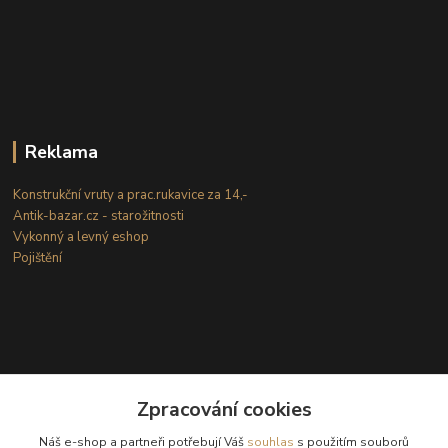
Reklama
Konstrukční vruty a prac.rukavice za 14,-
Antik-bazar.cz - starožitnosti
Vykonný a levný eshop
Pojištění
Zpracování cookies
Kontakty
Náš e-shop a partneři potřebují Váš
souhlas
s použitím souborů