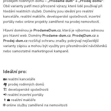
prodejem rodinných domů –
„Prodáme dům“
a
„Prodej domu“
.
Obě varianty patří mezi přirozené výrazy, které lidé používají při
hledání realitních služeb. Domény jsou ideální pro realitní
kanceláře, realitní makléře, developerské společnosti, inzertní
portály nebo online projekty zaměřené na prodej nemovitostí.
Hlavní doménou je
ProdameDum.cz
, která je výbornou adresou
pro hlavní web. Domény
Prodame-dum.cz
,
ProdejDum.cz
a
Prodej-dum.cz
rozšiřují ochranu značky, pokrývají nejčastější
varianty zápisu a mohou být využity pro přesměrování návštěvníků
nebo samostatné marketingové kampaně.
Ideální pro:
🏡 realitní kanceláře
🏘️ prodej rodinných domů
🏗️ developerské společnosti
📢 realitní inzertní portály
👨‍💼 realitní makléře
🌐 online služby zaměřené na nemovitosti