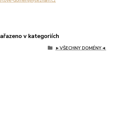
netove-domeny@seznam.cz
zařazeno v kategoriích
►VŠECHNY DOMÉNY◄