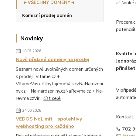
►VŠECHNY DOMÉNY◄
✅ široké 
Komisní prodej domén
Procera.c
potenciál
Novinky
18.07.2026
Kvalitní
Nově přidané domény na prodej
Jednoráz
přinášet
Seznam nově uvolněných domén určených
k prodeji. Vitame.cz +
VítameVas.czUbytujemeVas.czNaNarozeni
V případě
ny.cz + Na-narozeniny.czNaRevma.cz + Na-
automati
revma.czVir...
číst celé
24.06.2026
Kontakt:
VEDOS NoLimit – spolehlivý
webhosting pro každého
📞 702 