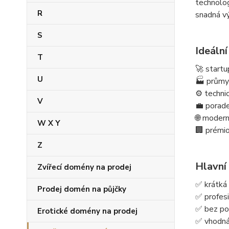
technolog
R
snadná vý
S
Ideální
T
🚀 start
U
🏭 průmy
⚙️ techni
V
💼 porade
🌐 modern
W X Y
🏢 prémio
Z
Hlavní
Zvířecí domény na prodej
✅ krátká
Prodej domén na půjčky
✅ profes
✅ bez pom
Erotické domény na prodej
✅ vhodná 