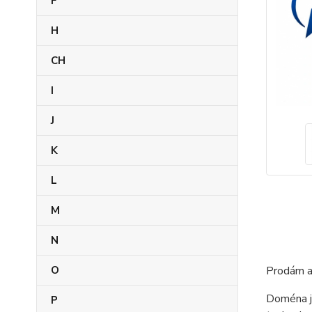
F
H
CH
I
J
K
L
M
N
O
Prodám a
Doména je
P