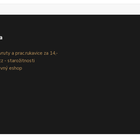
a
ruty a prac.rukavice za 14,-
z - starožitnosti
evný eshop