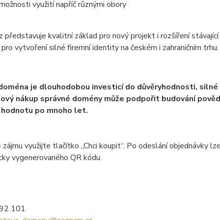
možnosti využití napříč různými obory
z představuje kvalitní základ pro nový projekt i rozšíření stávají
 pro vytvoření silné firemní identity na českém i zahraničním trhu.
 doména je dlouhodobou investicí do důvěryhodnosti, silné
ový nákup správné domény může podpořit budování povědom
 hodnotu po mnoho let.
 zájmu využijte tlačítko „Chci koupit“. Po odeslání objednávky
cky vygenerovaného QR kódu.
992 101