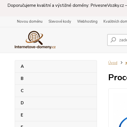
Doporučujeme kvalitní a výstižné domény: PrivesneVoziky.cz – 
Novou doménu
Slevové kody
Webhosting
Kvalitních do
Úvod
A
Proc
B
C
D
E