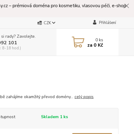
lasy.cz – prémiová doména pro kosmetiku, vlasovou péči, e-shop
Přihlášení
CZK
 si rady? Zavolejte.
0
ks
992 101
za
0 Kč
: 8-18 hod.)
tbě zahájíme okamžitý převod domény...
celý popis
tupnost
Skladem 1 ks