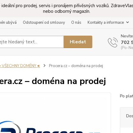
ideální pro prodej, servis i pronájem přívěsných vozíků. ZdraveV
nebo odborný magazín.
mén ubývá
Odstoupení od smlouvy
O nás
Kontakty a informace
Nevíte
Hledat
702 
(Po-Ne
►VŠECHNY DOMÉNY◄
Procera.cz – doména na prodej
era.cz – doména na prodej
Po pla
Dos