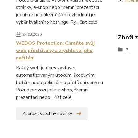
Pokud plánujete vytvořit vlastní webové
✉️
inter
stránky, e-shop nebo firemní prezentaci,
jedním z nejdůležitějších rozhodnutí je
výběr kvalitního hostingu. Ry...
číst celé
24.03.2026
Zboží 
WEDOS Protection: Chraňte svůj
P
web před útoky a zrychlete jeho
načítání
Každý web je dnes vystaven
automatizovaným útokům, škodlivým
botům nebo pokusům o přetížení serveru.
Pokud provozujete e-shop, firemní
prezentaci nebo...
číst celé
Zobrazit všechny novinky