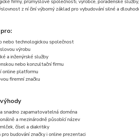
ické firmy, průmyslové společnosti, výrobce, poradenské služby, 
slovnost z ní činí výborný základ pro vybudování silné a dlouho
 pro:
up nebo technologickou společnost
slovou výrobu
cké a inženýrské služby
nskou nebo konzultační firmu
í online platformu
vou firemní značku
 výhody
 a snadno zapamatovatelná doména
ionálně a mezinárodně působící název
lček, čísel a diakritiky
pro budování značky i online prezentaci