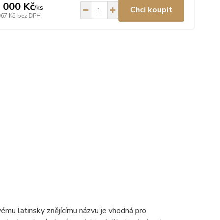
 000 Kč
/
ks
Chci koupit
967 Kč
bez DPH
vému latinsky znějícímu názvu je vhodná pro