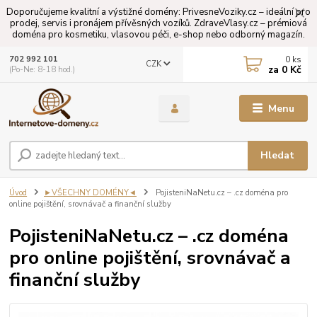
Doporučujeme kvalitní a výstižné domény: PrivesneVoziky.cz – ideální pro
prodej, servis i pronájem přívěsných vozíků. ZdraveVlasy.cz – prémiová
doména pro kosmetiku, vlasovou péči, e-shop nebo odborný magazín.
0
ks
702 992 101
CZK
za
0 Kč
(Po-Ne: 8-18 hod.)
Menu
Hledat
Úvod
►VŠECHNY DOMÉNY◄
PojisteniNaNetu.cz – .cz doména pro
online pojištění, srovnávač a finanční služby
PojisteniNaNetu.cz – .cz doména
pro online pojištění, srovnávač a
finanční služby