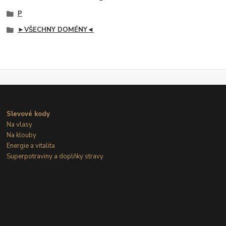
P
►VŠECHNY DOMÉNY◄
Slevové kody
Na vlasy
Na klouby
Energie a vitalita
Superpotraviny a doplňky stravy