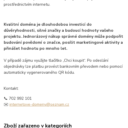
prostřednictvím internetu.
Kvalitní doména je dlouhodobou investicí do
důvěryhodnosti, silné značky a budoucí hodnoty vašeho
projektu. Jednorázový nákup správné domény může podpořit
budování povědomí o značce, posílit marketingové aktivity a
přinášet hodnotu po mnoho let.
V případě zájmu využijte tlačítko „Chci koupit“. Po odeslání
objednávky lze platbu provést bankovním převodem nebo pomocí
automaticky vygenerovaného QR kódu.
Kontakt:
📞 702 992 101
✉️
internetove-domeny@seznam.cz
Zboží zařazeno v kategoriích