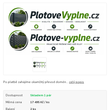
Po platbě zahájíme okamžitý převod domén...
celý popis
Dostupnost
Skladem 1 pár
Měrná cena
17 495 Kč / ks
Balení
2 ks