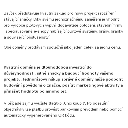
Balíček představuje kvalitní základ pro nový projekt i rozšíření
stávající značky. Díky svému jednoznačnému zaměření je vhodný
pro výrobce plotových výplní, dodavatele oplocení, stavební firmy
i specializované e-shopy nabízející plotové systémy, brány, branky
a související příslušenství.
Obě domény prodávám společně jako jeden celek za jednu cenu.
Kvalitní doména je dlouhodobou investicí do
důvěryhodnosti, silné značky a budoucí hodnoty vašeho
projektu. Jednorázový nákup správné domény může podpořit
budování povědomí o značce, posílit marketingové aktivity a
přinášet hodnotu po mnoho let.
V případě zájmu využijte tlačítko „Chci koupit“. Po odeslání
objednávky lze platbu provést bankovním převodem nebo pomocí
automaticky vygenerovaného QR kódu.