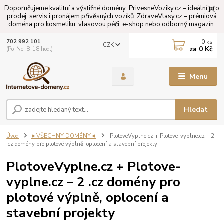
Doporučujeme kvalitní a výstižné domény: PrivesneVoziky.cz – ideální pro
prodej, servis i pronájem přívěsných vozíků. ZdraveVlasy.cz – prémiová
doména pro kosmetiku, vlasovou péči, e-shop nebo odborný magazín.
0
ks
702 992 101
CZK
za
0 Kč
(Po-Ne: 8-18 hod.)
Menu
Hledat
Úvod
►VŠECHNY DOMÉNY◄
PlotoveVyplne.cz + Plotove-vyplne.cz – 2
.cz domény pro plotové výplně, oplocení a stavební projekty
PlotoveVyplne.cz + Plotove-
vyplne.cz – 2 .cz domény pro
plotové výplně, oplocení a
stavební projekty