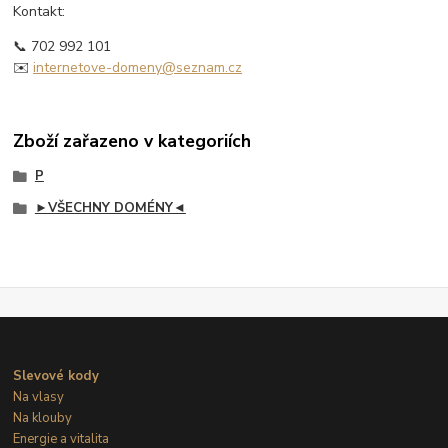
Kontakt:
📞 702 992 101
✉️
internetove-domeny@seznam.cz
Zboží zařazeno v kategoriích
P
►VŠECHNY DOMÉNY◄
Slevové kody
Na vlasy
Na klouby
Energie a vitalita