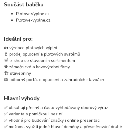
Součást balíčku
PlotoveVyplne.cz
Plotove-vyplne.cz
Ideální pro:
🏡 výrobce plotových výplní
🚪 prodej oplocení a plotových systémů
🛒 e-shop se stavebním sortimentem
⚒️ zámečnické a kovovýrobní firmy
🏗️ stavebniny
📖 odborný portál o oplocení a zahradních stavbách
Hlavní výhody
✅ obsahují přesný a často vyhledávaný oborový výraz
✅ varianta s pomlčkou i bez ní
✅ vhodné pro budování značky i online prezentaci
✅ možnost využití jedné hlavní domény a přesměrování druhé