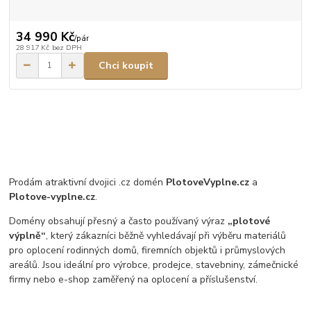
34 990 Kč
/
pár
28 917 Kč
bez DPH
Chci koupit
Prodám atraktivní dvojici .cz domén
PlotoveVyplne.cz
a
Plotove-vyplne.cz
.
Domény obsahují přesný a často používaný výraz
„plotové
výplně“
, který zákazníci běžně vyhledávají při výběru materiálů
pro oplocení rodinných domů, firemních objektů i průmyslových
areálů. Jsou ideální pro výrobce, prodejce, stavebniny, zámečnické
firmy nebo e-shop zaměřený na oplocení a příslušenství.