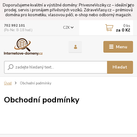
Doporučujeme kvalitní a výstižné domény: PrivesneVoziky.cz – ideální pro
prodej, servis i pronájem přívěsných vozíků. ZdraveVlasy.cz – prémiová
doména pro kosmetiku, vlasovou péči, e-shop nebo odborný magazín.
0
ks
702 992 101
CZK
za
0 Kč
(Po-Ne: 8-18 hod.)
Menu
Hledat
Úvod
Obchodní podmínky
Obchodní podmínky