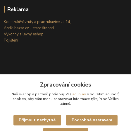
Reklama
Konstrukční vruty a prac.rukavice za 14,-
Antik-bazar.cz - starožitnosti
Vykonný a levný eshop
Pojištění
Zpracování cookies
Kontakty
Náš e-shop a partneři potřebují Váš
souhlas
s použitím souborů
cookies, aby Vám mohli zobrazovat informace týkající se Vašich
zájmů.
(Po-Ne: 8-18 hod.)
info@internetove-domeny.cz
Přijmout nezbytné
Podrobné nastavení