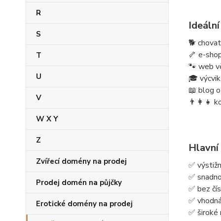
R
Ideální
S
🐕 chovat
🦴 e-sho
T
🐾 web 
U
🎓 výcvik
📖 blog o
V
👨‍👩‍👧 
W X Y
Z
Hlavní
Zvířecí domény na prodej
✅ výstiž
✅ snadno
Prodej domén na půjčky
✅ bez číse
✅ vhodná 
Erotické domény na prodej
✅ široké 