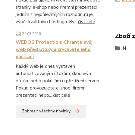
Pokud plánujete vytvořit vlastní webové
stránky, e-shop nebo firemní prezentaci,
jedním z nejdůležitějších rozhodnutí je
výběr kvalitního hostingu. Ry...
číst celé
24.03.2026
Zboží 
WEDOS Protection: Chraňte svůj
N
web před útoky a zrychlete jeho
načítání
Každý web je dnes vystaven
automatizovaným útokům, škodlivým
botům nebo pokusům o přetížení serveru.
Pokud provozujete e-shop, firemní
prezentaci nebo...
číst celé
Zobrazit všechny novinky