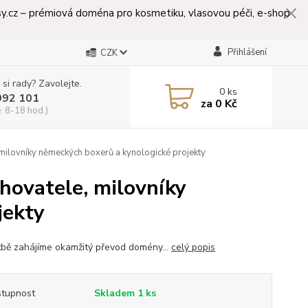
lasy.cz – prémiová doména pro kosmetiku, vlasovou péči, e-shop
Přihlášení
CZK
 si rady? Zavolejte.
0
ks
992 101
za
0 Kč
: 8-18 hod.)
milovníky německých boxerů a kynologické projekty
hovatele, milovníky
jekty
tbě zahájíme okamžitý převod domény...
celý popis
tupnost
Skladem 1 ks