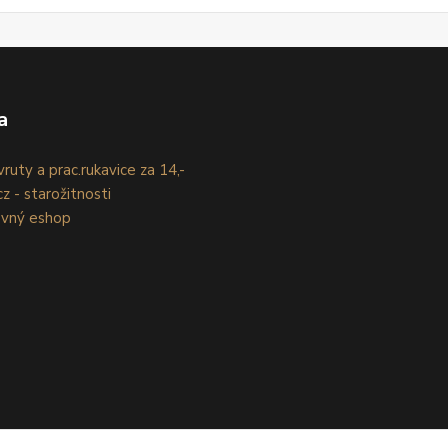
a
ruty a prac.rukavice za 14,-
z - starožitnosti
evný eshop