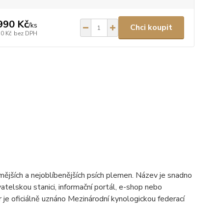
990 Kč
/
ks
Chci koupit
50 Kč
bez DPH
ějších a nejoblíbenějších psích plemen. Název je snadno
telskou stanici, informační portál, e-shop nebo
 oficiálně uznáno Mezinárodní kynologickou federací