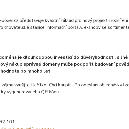
oxer.cz představuje kvalitní základ pro nový projekt i rozšíření
o chovatelské stanice, informační portály, e-shopy se sortimente
 doména je dlouhodobou investicí do důvěryhodnosti, silné
ový nákup správné domény může podpořit budování povědom
 hodnotu po mnoho let.
 zájmu využijte tlačítko „Chci koupit“. Po odeslání objednávky
cky vygenerovaného QR kódu.
992 101
netove-domeny@seznam.cz