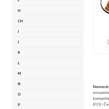
F
H
CH
I
J
K
L
M
N
Nemecky
srozumite
O
komunitn
(FCI) i Č
P