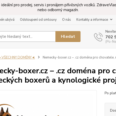
ideální pro prodej, servis i pronájem přívěsných vozíků. ZdraveV
nebo odborný magazín.
mén ubývá
Odstoupení od smlouvy
O nás
Kontakty a informace
Nevíte
Hledat
702 
(Po-Ne
►VŠECHNY DOMÉNY◄
Nemecky-boxer.cz – .cz doména pro chovatele, 
cky-boxer.cz – .cz doména pro c
ckých boxerů a kynologické pro
Po pla
Dos