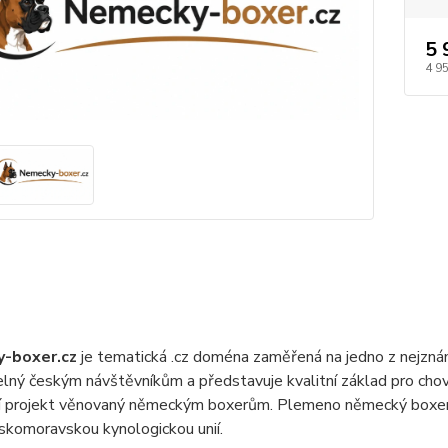
5 
4 9
-boxer.cz
je tematická .cz doména zaměřená na jedno z nejznám
lný českým návštěvníkům a představuje kvalitní základ pro chova
í projekt věnovaný německým boxerům. Plemeno německý boxer je
eskomoravskou kynologickou unií.