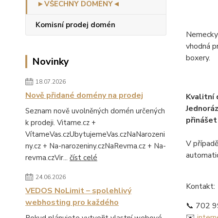
►VŠECHNY DOMÉNY◄
Komisní prodej domén
Nemecky-b
vhodná pr
boxery.
Novinky
18.07.2026
Nově přidané domény na prodej
Kvalitní
Jednoráz
Seznam nově uvolněných domén určených
přinášet
k prodeji. Vitame.cz +
VítameVas.czUbytujemeVas.czNaNarozeni
V případě
ny.cz + Na-narozeniny.czNaRevma.cz + Na-
automati
revma.czVir...
číst celé
24.06.2026
Kontakt:
VEDOS NoLimit – spolehlivý
webhosting pro každého
📞 702 
✉️
inter