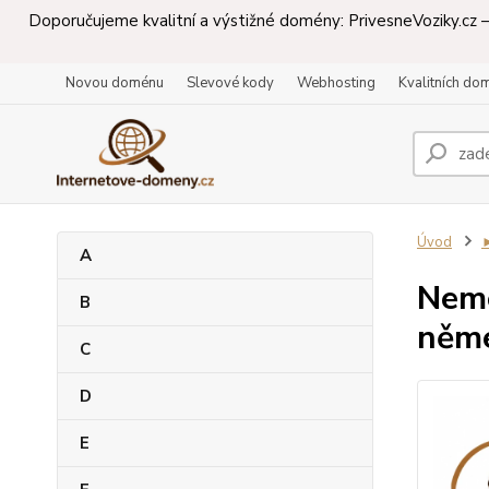
Doporučujeme kvalitní a výstižné domény: PrivesneVoziky.cz – 
Novou doménu
Slevové kody
Webhosting
Kvalitních do
Úvod
A
Neme
B
něme
C
D
E