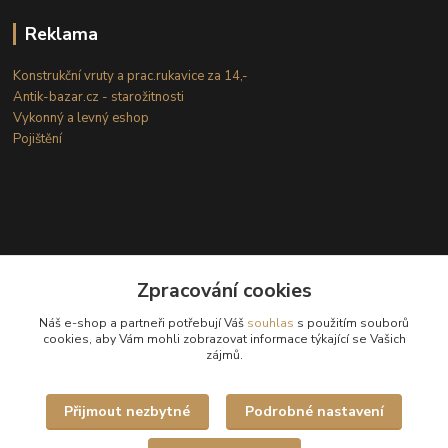
Reklama
Konstrukční vruty a prac.rukavice za 14,-
Antik-bazar.cz - starožitnosti
Vykonný a levný eshop
Pojištění
Zpracování cookies
Kontakty
Náš e-shop a partneři potřebují Váš
souhlas
s použitím souborů
cookies, aby Vám mohli zobrazovat informace týkající se Vašich
zájmů.
(Po-Ne: 8-18 hod.)
info@internetove-domeny.cz
Přijmout nezbytné
Podrobné nastavení