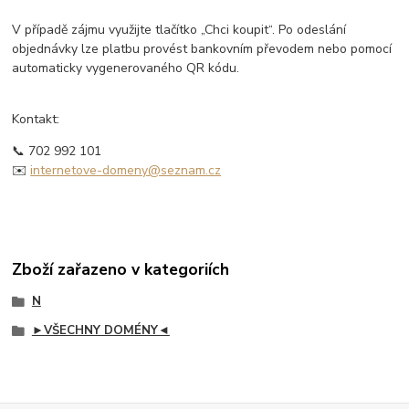
V případě zájmu využijte tlačítko „Chci koupit“. Po odeslání
objednávky lze platbu provést bankovním převodem nebo pomocí
automaticky vygenerovaného QR kódu.
Kontakt:
📞 702 992 101
✉️
internetove-domeny@seznam.cz
Zboží zařazeno v kategoriích
N
►VŠECHNY DOMÉNY◄