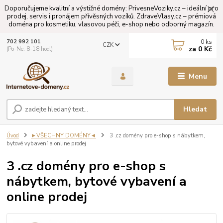
Doporučujeme kvalitní a výstižné domény: PrivesneVoziky.cz – ideální pro
prodej, servis i pronájem přívěsných vozíků. ZdraveVlasy.cz – prémiová
doména pro kosmetiku, vlasovou péči, e-shop nebo odborný magazín.
0
ks
702 992 101
CZK
za
0 Kč
(Po-Ne: 8-18 hod.)
Menu
Hledat
Úvod
►VŠECHNY DOMÉNY◄
3 .cz domény pro e-shop s nábytkem,
bytové vybavení a online prodej
3 .cz domény pro e-shop s
nábytkem, bytové vybavení a
online prodej