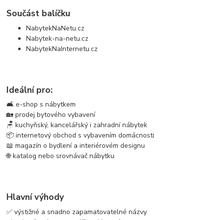
Součást balíčku
NabytekNaNetu.cz
Nabytek-na-netu.cz
NabytekNaInternetu.cz
Ideální pro:
🛋️ e-shop s nábytkem
🏡 prodej bytového vybavení
🪑 kuchyňský, kancelářský i zahradní nábytek
📦 internetový obchod s vybavením domácnosti
📖 magazín o bydlení a interiérovém designu
🌐 katalog nebo srovnávač nábytku
Hlavní výhody
✅ výstižné a snadno zapamatovatelné názvy