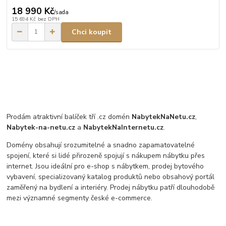
18 990 Kč
/
sada
15 694 Kč
bez DPH
Chci koupit
Prodám atraktivní balíček tří .cz domén
NabytekNaNetu.cz
,
Nabytek-na-netu.cz
a
NabytekNaInternetu.cz
.
Domény obsahují srozumitelné a snadno zapamatovatelné
spojení, které si lidé přirozeně spojují s nákupem nábytku přes
internet. Jsou ideální pro e-shop s nábytkem, prodej bytového
vybavení, specializovaný katalog produktů nebo obsahový portál
zaměřený na bydlení a interiéry. Prodej nábytku patří dlouhodobě
mezi významné segmenty české e-commerce.