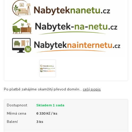
Po platbě zahájíme okamžitý převod domén...
celý popis
Dostupnost
Skladem 1 sada
Měrná cena
6 330 Kč / ks
Balení
3 ks