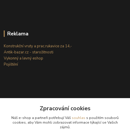
Reklama
Konstrukční vruty a prac.rukavice za 14,-
Antik-bazar.cz - starožitnosti
Vykonný a levný eshop
Pojištění
Zpracování cookies
Kontakty
Náš e-shop a partneři potřebují Váš
souhlas
s použitím souborů
cookies, aby Vám mohli zobrazovat informace týkající se Vašich
zájmů.
(Po-Ne: 8-18 hod.)