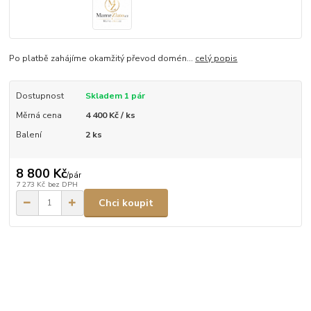
Po platbě zahájíme okamžitý převod domén...
celý popis
Dostupnost
Skladem 1 pár
Měrná cena
4 400 Kč / ks
Balení
2 ks
8 800 Kč
/
pár
7 273 Kč
bez DPH
Chci koupit