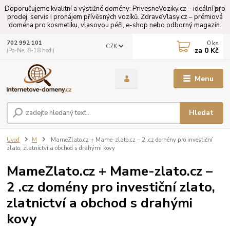
Doporučujeme kvalitní a výstižné domény: PrivesneVoziky.cz – ideální pro
prodej, servis i pronájem přívěsných vozíků. ZdraveVlasy.cz – prémiová
doména pro kosmetiku, vlasovou péči, e-shop nebo odborný magazín.
0
ks
702 992 101
CZK
za
0 Kč
(Po-Ne: 8-18 hod.)
Menu
Hledat
Úvod
M
MameZlato.cz + Mame-zlato.cz – 2 .cz domény pro investiční
zlato, zlatnictví a obchod s drahými kovy
MameZlato.cz + Mame-zlato.cz –
2 .cz domény pro investiční zlato,
zlatnictví a obchod s drahými
kovy