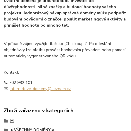
Kvalitní doména je dlouhodobou investicí do
důvěryhodnosti, silné značky a budoucí hodnoty vašeho
projektu. Jednorázový nákup správné domény může podpořit
budování povědomí o značce, posílit marketingové aktivity a
přinášet hodnotu po mnoho let.
V případě zájmu využijte tlačítko „Chci koupit“. Po odeslání
objednávky lze platbu provést bankovním převodem nebo pomocí
automaticky vygenerovaného QR kódu.
Kontakt:
📞 702 992 101
✉️
internetove-domeny@seznam.cz
Zboží zařazeno v kategoriích
M
►VŠECHNY DOMÉNY◄