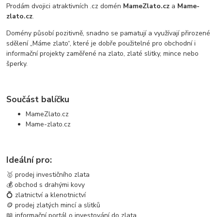
Prodám dvojici atraktivních .cz domén
MameZlato.cz
a
Mame-
zlato.cz
.
Domény působí pozitivně, snadno se pamatují a využívají přirozené
sdělení „Máme zlato“, které je dobře použitelné pro obchodní i
informační projekty zaměřené na zlato, zlaté slitky, mince nebo
šperky.
Součást balíčku
MameZlato.cz
Mame-zlato.cz
Ideální pro:
🥇 prodej investičního zlata
💰 obchod s drahými kovy
💍 zlatnictví a klenotnictví
🪙 prodej zlatých mincí a slitků
📖 informační portál o investování do zlata