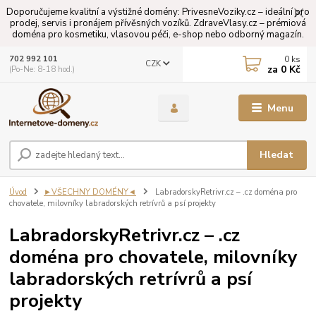
Doporučujeme kvalitní a výstižné domény: PrivesneVoziky.cz – ideální pro
prodej, servis i pronájem přívěsných vozíků. ZdraveVlasy.cz – prémiová
doména pro kosmetiku, vlasovou péči, e-shop nebo odborný magazín.
0
ks
702 992 101
CZK
za
0 Kč
(Po-Ne: 8-18 hod.)
Menu
Hledat
Úvod
►VŠECHNY DOMÉNY◄
LabradorskyRetrivr.cz – .cz doména pro
chovatele, milovníky labradorských retrívrů a psí projekty
LabradorskyRetrivr.cz – .cz
doména pro chovatele, milovníky
labradorských retrívrů a psí
projekty