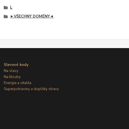
L
►VŠECHNY DOMÉNY◄
Slevové kody
Na vlasy
Na klouby
Energie a vitalita
Superpotraviny a doplňky stravy