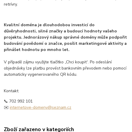
retrívry.
Kvalitní doména je dlouhodobou investicí do
důvěryhodnosti, silné značky a budoucí hodnoty vašeho
projektu. Jednorázový nákup správné domény může podpořit
budování povědomí o značce, posílit marketingové aktivity a
přinášet hodnotu po mnoho let.
V případě zájmu využijte tlačítko „Chci koupit“. Po odeslání
objednávky lze platbu provést bankovním převodem nebo pomocí
automaticky vygenerovaného QR kódu.
Kontakt:
📞 702 992 101
✉️
internetove-domeny@seznam.cz
Zboží zařazeno v kategoriích