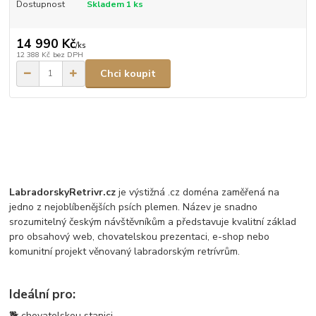
Dostupnost
Skladem 1 ks
14 990 Kč
/
ks
12 388 Kč
bez DPH
Chci koupit
LabradorskyRetrivr.cz
je výstižná .cz doména zaměřená na
jedno z nejoblíbenějších psích plemen. Název je snadno
srozumitelný českým návštěvníkům a představuje kvalitní základ
pro obsahový web, chovatelskou prezentaci, e-shop nebo
komunitní projekt věnovaný labradorským retrívrům.
Ideální pro:
🐕 chovatelskou stanici