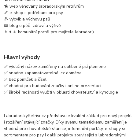
🦮 web věnovaný labradorským retrívrům
🦴 e-shop s potřebami pro psy
🎾 výcvik a výchovu psů
📖 blog o péči, zdraví a výživě
👨‍👩‍👧 komunitní portál pro majitele labradorů
Hlavní výhody
✅ výstižný název zaměřený na oblíbené psí plemeno
✅ snadno zapamatovatelná .cz doména
✅ bez pomlček a čísel
✅ vhodná pro budování značky i online prezentaci
✅ široké možnosti využití v oblasti chovatelství a kynologie
LabradorskyRetrivr.cz představuje kvalitní základ pro nový projekt
i rozšíření stávající značky. Díky svému tematickému zaměření je
vhodná pro chovatelské stanice, informační portály, e-shopy se
sortimentem pro psy i další projekty související s labradorskými