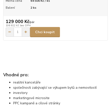
Měrná cena
64 500 Kč / ks
Balení
2 ks
129 000 Kč
/
pár
106 612 Kč
bez DPH
Chci koupit
Vhodné pro:
realitní kanceláře
společnosti zabývající se výkupem bytů a nemovitostí
investory
marketingové microsite
PPC kampaně a cílové stránky