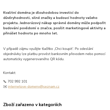
Kvalitní doména je dlouhodobou investicí do
důvěryhodnosti, silné značky a budoucí hodnoty vašeho
projektu. Jednorázový nákup správné domény může podpořit
budování povědomí o značce, posílit marketingové aktivity a
přinášet hodnotu po mnoho let.
V případě zájmu využijte tlačítko „Chci koupit“. Po odeslání
objednávky lze platbu provést bankovním převodem nebo pomocí
automaticky vygenerovaného QR kódu.
Kontakt:
📞 702 992 101
✉️
internetove-domeny@seznam.cz
Zboží zařazeno v kategoriích