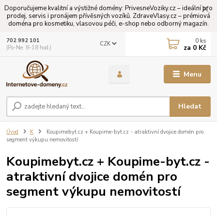
Doporučujeme kvalitní a výstižné domény: PrivesneVoziky.cz – ideální pro
prodej, servis i pronájem přívěsných vozíků. ZdraveVlasy.cz – prémiová
doména pro kosmetiku, vlasovou péči, e-shop nebo odborný magazín.
0
ks
702 992 101
CZK
za
0 Kč
(Po-Ne: 8-18 hod.)
Menu
Hledat
Úvod
K
Koupimebyt.cz + Koupime-byt.cz - atraktivní dvojice domén pro
segment výkupu nemovitostí
Koupimebyt.cz + Koupime-byt.cz -
atraktivní dvojice domén pro
segment výkupu nemovitostí