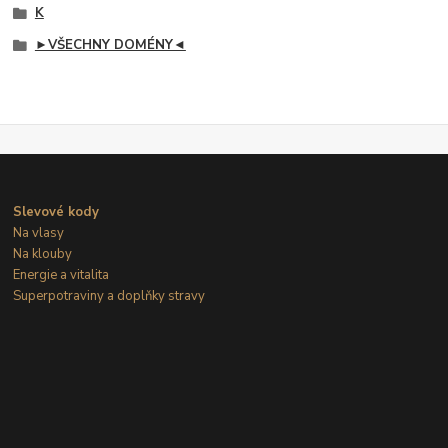
K
►VŠECHNY DOMÉNY◄
Slevové kody
Na vlasy
Na klouby
Energie a vitalita
Superpotraviny a doplňky stravy