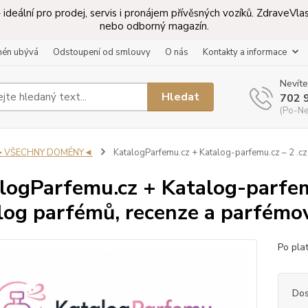
ideální pro prodej, servis i pronájem přívěsných vozíků. ZdraveV
nebo odborný magazín.
mén ubývá
Odstoupení od smlouvy
O nás
Kontakty a informace
Nevíte
Hledat
702 
(Po-Ne
►VŠECHNY DOMÉNY◄
KatalogParfemu.cz + Katalog-parfemu.cz – 2 .cz
logParfemu.cz + Katalog-parfem
log parfémů, recenze a parfémo
Po pla
Dos