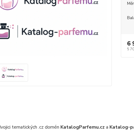
Měr
Bal
6 
5 7
vojici tematických .cz domén
KatalogParfemu.cz
a
Katalog-p