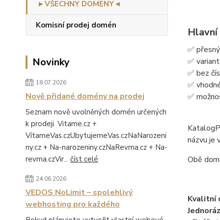
►VŠECHNY DOMÉNY◄
Komisní prodej domén
Hlavní
✅ přesný
Novinky
✅ variant
✅ bez číse
18.07.2026
✅ vhodné 
Nově přidané domény na prodej
✅ možnos
Seznam nově uvolněných domén určených
k prodeji. Vitame.cz +
KatalogPa
VítameVas.czUbytujemeVas.czNaNarozeni
názvu je 
ny.cz + Na-narozeniny.czNaRevma.cz + Na-
revma.czVir...
číst celé
Obě domé
24.06.2026
VEDOS NoLimit – spolehlivý
Kvalitní
webhosting pro každého
Jednoráz