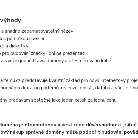
 výhody
 a snadno zapamatovatelný název
a s pomlčkou i bez ní
l a diakritiky
pro budování značky i online prezentaci
t využití jedné hlavní domény a přesměrování druhé
rfemu.cz představuje kvalitní základ pro nový internetový projek
vhodná pro katalog parfémů, recenzní portál, databázi vůní, e-sh
ny prodávám společně jako jeden celek za jednu cenu.
 doména je dlouhodobou investicí do důvěryhodnosti, silné
ový nákup správné domény může podpořit budování povědom