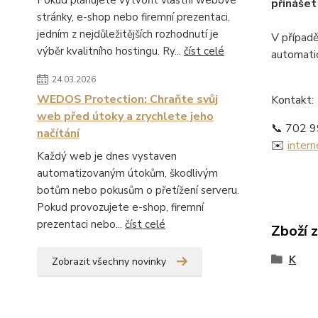
Pokud plánujete vytvořit vlastní webové
přinášet
stránky, e-shop nebo firemní prezentaci,
jedním z nejdůležitějších rozhodnutí je
V případě
výběr kvalitního hostingu. Ry...
číst celé
automati
24.03.2026
WEDOS Protection: Chraňte svůj
Kontakt:
web před útoky a zrychlete jeho
📞 702 
načítání
✉️
inter
Každý web je dnes vystaven
automatizovaným útokům, škodlivým
botům nebo pokusům o přetížení serveru.
Pokud provozujete e-shop, firemní
prezentaci nebo...
číst celé
Zboží 
K
Zobrazit všechny novinky