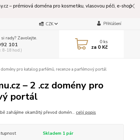
lasy.cz – prémiová doména pro kosmetiku, vlasovou péči, e-shop
Přihlášení
CZK
 si rady? Zavolejte.
0
ks
992 101
za
0 Kč
: 8-18 hod.)
 domény pro katalog parfémů, recenze a parfémový portál
u.cz – 2 .cz domény pro
vý portál
tbě zahájíme okamžitý převod domén...
celý popis
tupnost
Skladem 1 pár