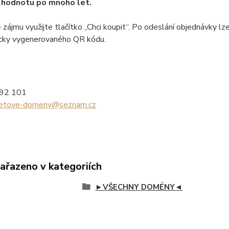
 hodnotu po mnoho let.
 zájmu využijte tlačítko „Chci koupit“. Po odeslání objednávky
cky vygenerovaného QR kódu.
992 101
netove-domeny@seznam.cz
zařazeno v kategoriích
►VŠECHNY DOMÉNY◄