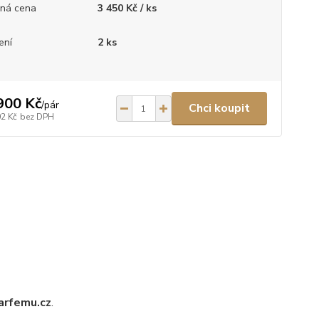
ná cena
3 450 Kč / ks
ení
2 ks
900 Kč
/
pár
Chci koupit
02 Kč
bez DPH
arfemu.cz
.