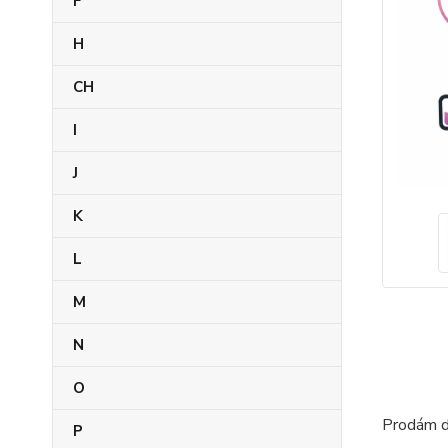
F
H
CH
I
J
K
L
M
N
O
Prodám d
P