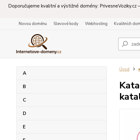
Doporučujeme kvalitní a výstižné domény: PrivesneVoziky.cz – 
Novou doménu
Slevové kody
Webhosting
Kvalitních do
Úvod
A
Kata
B
kata
C
D
E