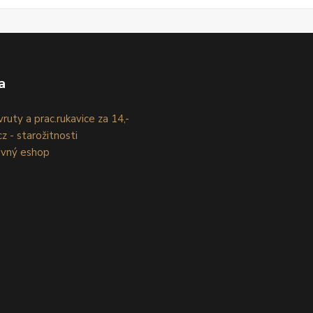
a
ruty a prac.rukavice za 14,-
z - starožitnosti
evný eshop