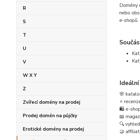
Domény ob
R
nebo obs
e-shopů.
S
T
Součás
U
Kat
Kat
V
W X Y
Ideální
Z
🌸 katalo
⭐ recenze
Zvířecí domény na prodej
🛍️ e-sho
Prodej domén na půjčky
📖 magaz
🔍 vyhled
Erotické domény na prodej
🤝 affili