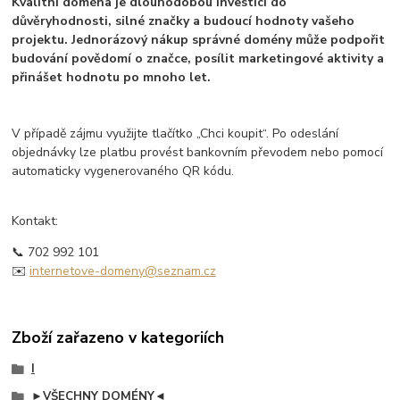
Kvalitní doména je dlouhodobou investicí do
důvěryhodnosti, silné značky a budoucí hodnoty vašeho
projektu. Jednorázový nákup správné domény může podpořit
budování povědomí o značce, posílit marketingové aktivity a
přinášet hodnotu po mnoho let.
V případě zájmu využijte tlačítko „Chci koupit“. Po odeslání
objednávky lze platbu provést bankovním převodem nebo pomocí
automaticky vygenerovaného QR kódu.
Kontakt:
📞 702 992 101
✉️
internetove-domeny@seznam.cz
Zboží zařazeno v kategoriích
I
►VŠECHNY DOMÉNY◄