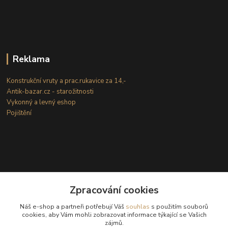
Reklama
Konstrukční vruty a prac.rukavice za 14,-
Antik-bazar.cz - starožitnosti
Vykonný a levný eshop
Pojištění
Zpracování cookies
Kontakty
Náš e-shop a partneři potřebují Váš
souhlas
s použitím souborů
cookies, aby Vám mohli zobrazovat informace týkající se Vašich
zájmů.
(Po-Ne: 8-18 hod.)