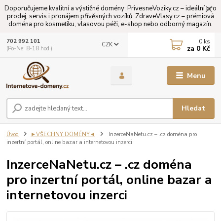
Doporučujeme kvalitní a výstižné domény: PrivesneVoziky.cz – ideální pro
prodej, servis i pronájem přívěsných vozíků. ZdraveVlasy.cz – prémiová
doména pro kosmetiku, vlasovou péči, e-shop nebo odborný magazín.
0
ks
702 992 101
CZK
za
0 Kč
(Po-Ne: 8-18 hod.)
Menu
Hledat
Úvod
►VŠECHNY DOMÉNY◄
InzerceNaNetu.cz – .cz doména pro
inzertní portál, online bazar a internetovou inzerci
InzerceNaNetu.cz – .cz doména
pro inzertní portál, online bazar a
internetovou inzerci