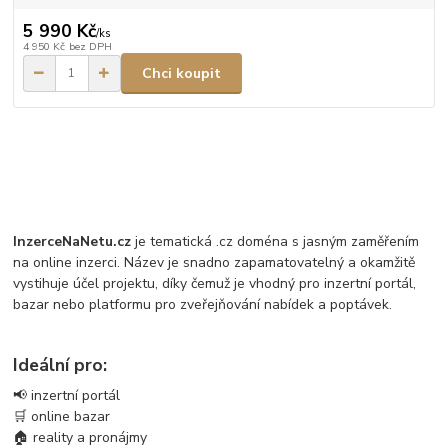
5 990 Kč
/
ks
4 950 Kč
bez DPH
Chci koupit
InzerceNaNetu.cz
je tematická .cz doména s jasným zaměřením
na online inzerci. Název je snadno zapamatovatelný a okamžitě
vystihuje účel projektu, díky čemuž je vhodný pro inzertní portál,
bazar nebo platformu pro zveřejňování nabídek a poptávek.
Ideální pro:
📢 inzertní portál
🛒 online bazar
🏠 reality a pronájmy