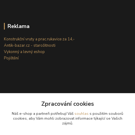
Reklama
Konstrukční vruty a prac.rukavice za 14,-
Antik-bazar.cz - starožitnosti
Vykonný a levný eshop
Pojištění
Zpracování cookies
Kontakty
Náš e-shop a partneři potřebují Váš
souhlas
s použitím souborů
cookies, aby Vám mohli zobrazovat informace týkající se Vašich
zájmů.
(Po-Ne: 8-18 hod.)
info@internetove-domeny.cz