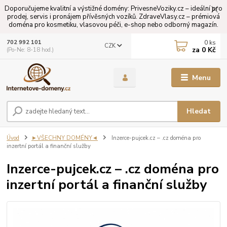
Doporučujeme kvalitní a výstižné domény: PrivesneVoziky.cz – ideální pro
prodej, servis i pronájem přívěsných vozíků. ZdraveVlasy.cz – prémiová
doména pro kosmetiku, vlasovou péči, e-shop nebo odborný magazín.
0
ks
702 992 101
CZK
za
0 Kč
(Po-Ne: 8-18 hod.)
Menu
Hledat
Úvod
►VŠECHNY DOMÉNY◄
Inzerce-pujcek.cz – .cz doména pro
inzertní portál a finanční služby
Inzerce-pujcek.cz – .cz doména pro
inzertní portál a finanční služby