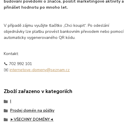
budování povědomí o značce, posílit marketingové aktivity a
přinášet hodnotu po mnoho let.
V případě zájmu využijte tlačítko „Chci koupit“. Po odeslání
objednávky lze platbu provést bankovním převodem nebo pomocí
automaticky vygenerovaného QR kódu.
Kontakt:
📞 702 992 101
✉️
internetove-domeny@seznam.cz
Zboží zařazeno v kategoriích
I
Prodej domén na půjčky
►VŠECHNY DOMÉNY◄