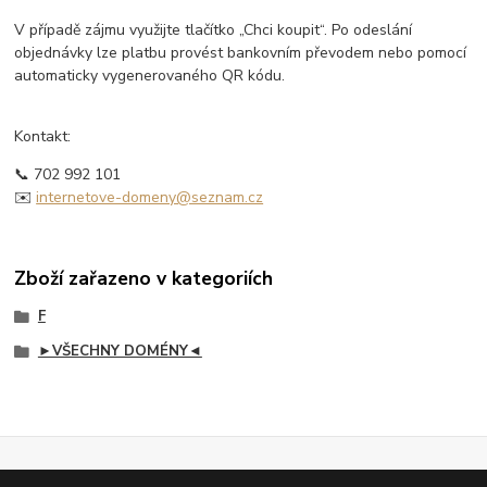
V případě zájmu využijte tlačítko „Chci koupit“. Po odeslání
objednávky lze platbu provést bankovním převodem nebo pomocí
automaticky vygenerovaného QR kódu.
Kontakt:
📞 702 992 101
✉️
internetove-domeny@seznam.cz
Zboží zařazeno v kategoriích
F
►VŠECHNY DOMÉNY◄