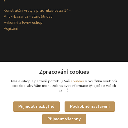
Konstrukční vruty a prac.rukavice za 14,-
Antik-bazar.cz - starožitnosti
Vykonný a levný eshop
Pojištění
Zpracování cookies
Kontakty
Náš e-shop a partneři potřebují Váš
souhlas
s použitím souborů
cookies, aby Vám mohli zobrazovat informace týkající se Vašich
zájmů.
(Po-Ne: 8-18 hod.)
info@internetove-domeny.cz
Přijmout nezbytné
Podrobné nastavení
Přijmout všechny