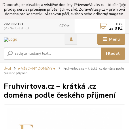
Doporučujeme kvalitní a výstižné domény: PrivesneVoziky.cz – ideální pro
prodej, servis i pronájem přívěsných vozíků. ZdraveVlasy.cz – prémiová
doména pro kosmetiku, vlasovou péči, e-shop nebo odborný magazín.
0
ks
702 992 101
CZK
za
0 Kč
(Po-Ne: 8-18 hod.)
Menu
Hledat
Úvod
►VŠECHNY DOMÉNY◄
Fruhvirtova.cz – krátká .cz doména podle
českého příjmení
Fruhvirtova.cz – krátká .cz
doména podle českého příjmení