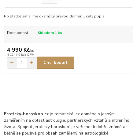
Po platbě zahájíme okamžitý převod domén...
celý popis
Dostupnost
Skladem 1 ks
4 990 Kč
/
ks
4 124 Kč
bez DPH
Chci koupit
Eroticky-horoskop.cz
je tematická .cz doména s jasným
zaměřením na oblast astrologie, partnerských vztahů a intimního
života. Spojení „erotický horoskop“ je veřejnosti dobře známé a
běžně se používá pro obsah zaměřený na astrologické