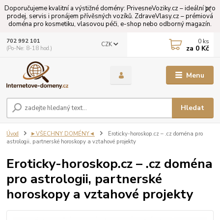
Doporučujeme kvalitní a výstižné domény: PrivesneVoziky.cz – ideální pro
prodej, servis i pronájem přívěsných vozíků. ZdraveVlasy.cz – prémiová
doména pro kosmetiku, vlasovou péči, e-shop nebo odborný magazín.
0
ks
702 992 101
CZK
za
0 Kč
(Po-Ne: 8-18 hod.)
Menu
Hledat
Úvod
►VŠECHNY DOMÉNY◄
Eroticky-horoskop.cz – .cz doména pro
astrologii, partnerské horoskopy a vztahové projekty
Eroticky-horoskop.cz – .cz doména
pro astrologii, partnerské
horoskopy a vztahové projekty