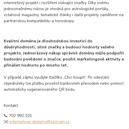
internetový projekt i rozšíření stávající značky. Díky svému
jednoznačnému názvu je vhodná pro astrologické portály,
vztahové magazíny, tematické články i další projekty zaměřené na
partnerskou kompatibilitu a horoskopy.
Kvalitní doména je dlouhodobou investicí do
důvěryhodnosti, silné značky a budoucí hodnoty vašeho
projektu. Jednorázový nákup správné domény může podpořit
budování povědomí o značce, posílit marketingové aktivity a
přinášet hodnotu po mnoho let.
V případě zájmu využijte tlačítko „Chci koupit“. Po odeslání
objednávky lze platbu provést bankovním převodem nebo pomocí
automaticky vygenerovaného QR kódu.
Kontakt:
📞 702 992 101
✉️
internetove-domeny@seznam.cz