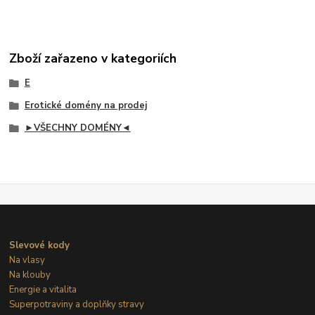
Zboží zařazeno v kategoriích
E
Erotické domény na prodej
►VŠECHNY DOMÉNY◄
Slevové kody
Na vlasy
Na klouby
Energie a vitalita
Superpotraviny a doplňky stravy