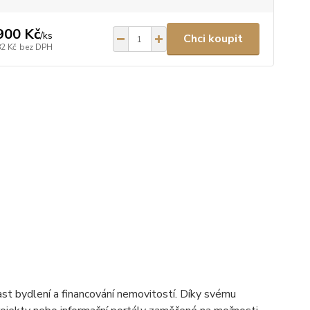
900 Kč
/
ks
Chci koupit
82 Kč
bez DPH
st bydlení a financování nemovitostí. Díky svému