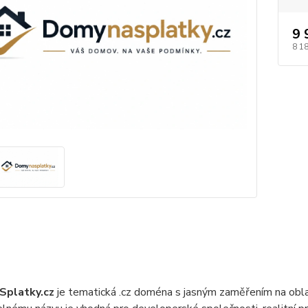
9 
8 1
platky.cz
je tematická .cz doména s jasným zaměřením na obla