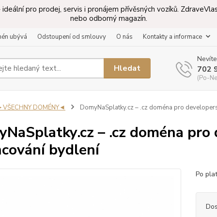
ideální pro prodej, servis i pronájem přívěsných vozíků. ZdraveV
nebo odborný magazín.
mén ubývá
Odstoupení od smlouvy
O nás
Kontakty a informace
Nevíte
Hledat
702 
(Po-Ne
►VŠECHNY DOMÉNY◄
DomyNaSplatky.cz – .cz doména pro developersk
NaSplatky.cz – .cz doména pro 
ncování bydlení
Po pla
Dos