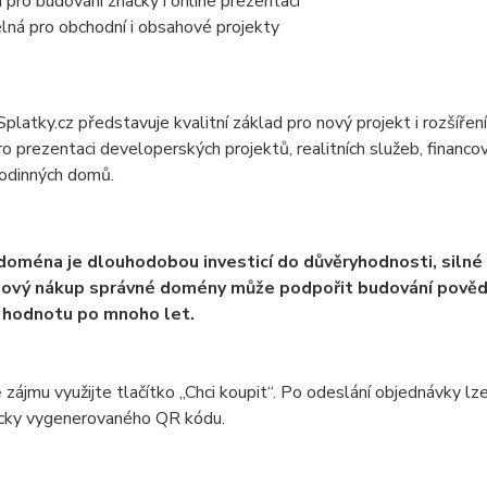
pro budování značky i online prezentaci
lná pro obchodní i obsahové projekty
atky.cz představuje kvalitní základ pro nový projekt i rozšířen
o prezentaci developerských projektů, realitních služeb, financ
rodinných domů.
 doména je dlouhodobou investicí do důvěryhodnosti, silné
ový nákup správné domény může podpořit budování povědom
 hodnotu po mnoho let.
 zájmu využijte tlačítko „Chci koupit“. Po odeslání objednávky
cky vygenerovaného QR kódu.