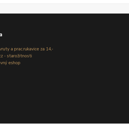
a
ruty a prac.rukavice za 14,-
z - starožitnosti
evný eshop