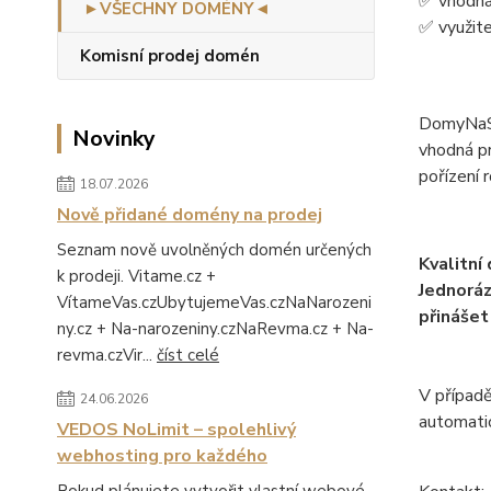
✅ vhodná 
►VŠECHNY DOMÉNY◄
✅ využite
Komisní prodej domén
DomyNaSpl
Novinky
vhodná pr
pořízení 
18.07.2026
Nově přidané domény na prodej
Seznam nově uvolněných domén určených
Kvalitní
k prodeji. Vitame.cz +
Jednoráz
VítameVas.czUbytujemeVas.czNaNarozeni
přinášet
ny.cz + Na-narozeniny.czNaRevma.cz + Na-
revma.czVir...
číst celé
V případě
24.06.2026
automati
VEDOS NoLimit – spolehlivý
webhosting pro každého