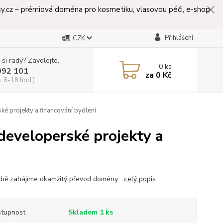
lasy.cz – prémiová doména pro kosmetiku, vlasovou péči, e-shop
Přihlášení
CZK
 si rady? Zavolejte.
0
ks
992 101
za
0 Kč
: 8-18 hod.)
é projekty a financování bydlení
developerské projekty a
tbě zahájíme okamžitý převod domény...
celý popis
tupnost
Skladem 1 ks