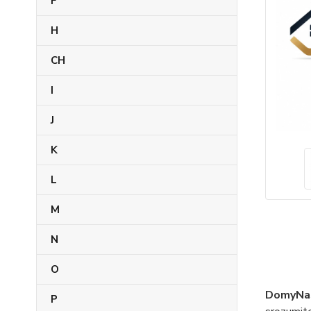
F
H
CH
I
J
K
L
M
N
O
DomyNaS
P