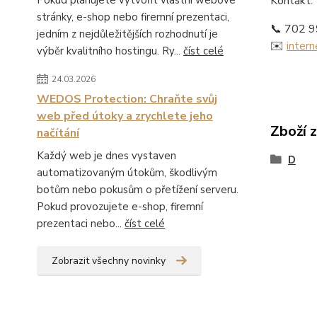
Pokud plánujete vytvořit vlastní webové
Kontakt:
stránky, e-shop nebo firemní prezentaci,
📞 702 
jedním z nejdůležitějších rozhodnutí je
✉️
inter
výběr kvalitního hostingu. Ry...
číst celé
24.03.2026
WEDOS Protection: Chraňte svůj
web před útoky a zrychlete jeho
Zboží 
načítání
Každý web je dnes vystaven
D
automatizovaným útokům, škodlivým
botům nebo pokusům o přetížení serveru.
Pokud provozujete e-shop, firemní
prezentaci nebo...
číst celé
Zobrazit všechny novinky