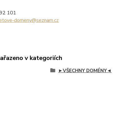
992 101
netove-domeny@seznam.cz
zařazeno v kategoriích
►VŠECHNY DOMÉNY◄