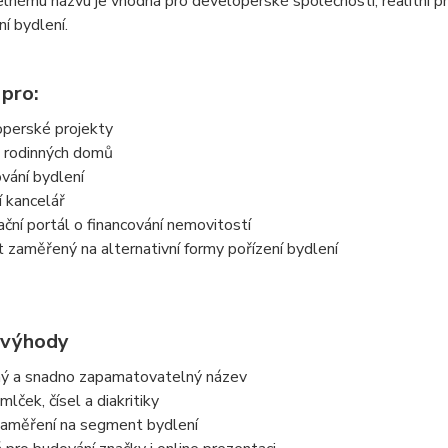
lnému názvu je vhodná pro developerské společnosti, realitní p
ní bydlení.
 pro:
operské projekty
j rodinných domů
ování bydlení
í kancelář
ační portál o financování nemovitostí
t zaměřený na alternativní formy pořízení bydlení
 výhody
ný a snadno zapamatovatelný název
lček, čísel a diakritiky
zaměření na segment bydlení