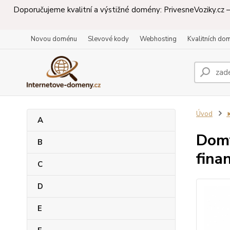
Doporučujeme kvalitní a výstižné domény: PrivesneVoziky.cz – 
Novou doménu
Slevové kody
Webhosting
Kvalitních do
Úvod
A
Domy
B
fina
C
D
E