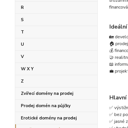
srozumite
financová
R
S
Ideální
T
🏡 devel
🏠 prode
U
💰 financ
V
🤝 realitn
📖 inform
W X Y
💼 projek
Z
Zvířecí domény na prodej
Hlavní
Prodej domén na půjčky
✅ výstiž
✅ bez pom
Erotické domény na prodej
✅ jasné 