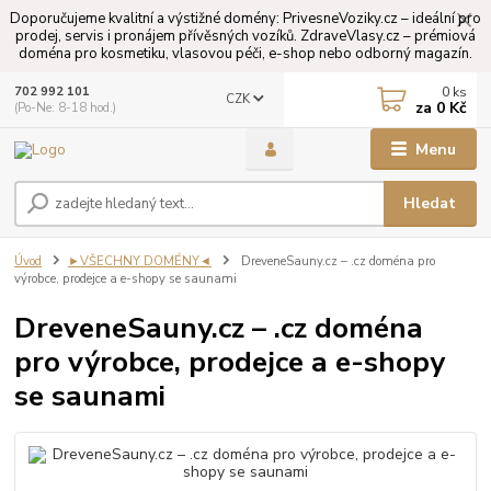
Doporučujeme kvalitní a výstižné domény: PrivesneVoziky.cz – ideální pro
prodej, servis i pronájem přívěsných vozíků. ZdraveVlasy.cz – prémiová
doména pro kosmetiku, vlasovou péči, e-shop nebo odborný magazín.
0
ks
702 992 101
CZK
za
0 Kč
(Po-Ne: 8-18 hod.)
Menu
Hledat
Úvod
►VŠECHNY DOMÉNY◄
DreveneSauny.cz – .cz doména pro
výrobce, prodejce a e-shopy se saunami
DreveneSauny.cz – .cz doména
pro výrobce, prodejce a e-shopy
se saunami