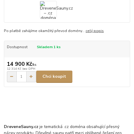
Po platbě zahájíme okamžitý převod domény...
celý popis
Dostupnost
Skladem 1 ks
14 900 Kč
/
ks
12 314 Kč
bez DPH
Chci koupit
DreveneSauny.cz
je tematická .cz doména obsahující přesný
název produktu. Dřevěné sauny patří mezi oblíbené řešení pro