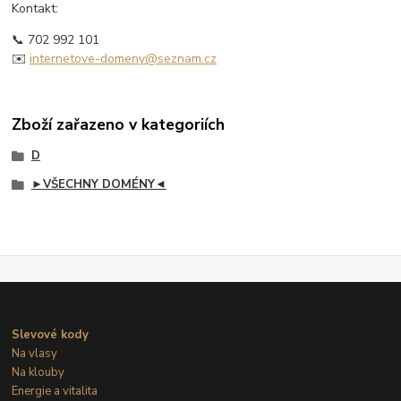
Kontakt:
📞 702 992 101
✉️
internetove-domeny@seznam.cz
Zboží zařazeno v kategoriích
D
►VŠECHNY DOMÉNY◄
Slevové kody
Na vlasy
Na klouby
Energie a vitalita