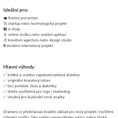
Ideální pro:
💼 firemní prezentaci
🚀 startup nebo technologický projekt
🛍️ e-shop
📱 online službu nebo mobilní aplikaci
🎨 kreativní agenturu nebo design studio
🌐 moderní internetový projekt
Hlavní výhody
✅ krátká a snadno zapamatovatelná doména
✅ originální brandový název
✅ bez pomlček, čísel a diakritiky
✅ dobře využitelná pro logo i marketing
✅ vhodná pro budování nové značky
Dramers.cz představuje kvalitní základ pro nový projekt i rozšíření
stávající značky. Díky svému univerzálnímu názvu nabízí široké