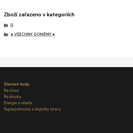
Zboží zařazeno v kategoriích
D
►VŠECHNY DOMÉNY◄
Slevové kody
Na vlasy
Na klouby
Energie a vitalita
Superpotraviny a doplňky stravy