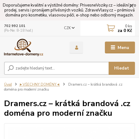
Doporučujeme kvalitní a výstižné domény: PrivesneVoziky.cz – ideální pro
prodej, servis i pronájem přívěsných vozíků. ZdraveVlasy.cz – prémiová
doména pro kosmetiku, vlasovou péči, e-shop nebo odborný magazín.
0
ks
702 992 101
CZK
za
0 Kč
(Po-Ne: 8-18 hod.)
Menu
Hledat
Úvod
►VŠECHNY DOMÉNY◄
Dramers.cz – krátká brandová .cz
doména pro moderní značku
Dramers.cz – krátká brandová .cz
doména pro moderní značku