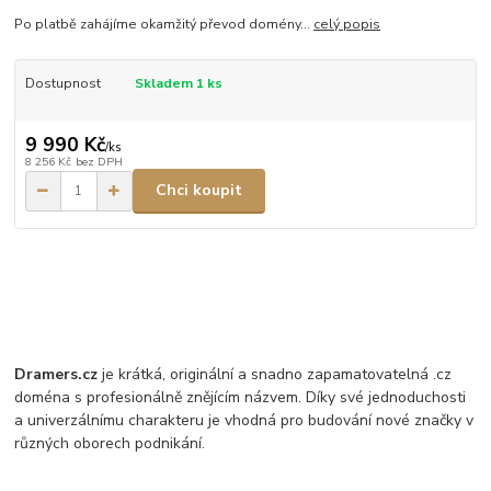
Po platbě zahájíme okamžitý převod domény...
celý popis
Dostupnost
Skladem 1 ks
9 990 Kč
/
ks
8 256 Kč
bez DPH
Chci koupit
Dramers.cz
je krátká, originální a snadno zapamatovatelná .cz
doména s profesionálně znějícím názvem. Díky své jednoduchosti
a univerzálnímu charakteru je vhodná pro budování nové značky v
různých oborech podnikání.