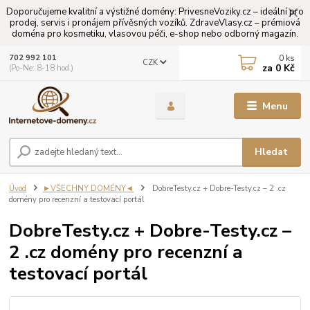
Doporučujeme kvalitní a výstižné domény: PrivesneVoziky.cz – ideální pro
prodej, servis i pronájem přívěsných vozíků. ZdraveVlasy.cz – prémiová
doména pro kosmetiku, vlasovou péči, e-shop nebo odborný magazín.
0
ks
702 992 101
CZK
za
0 Kč
(Po-Ne: 8-18 hod.)
Menu
Hledat
Úvod
►VŠECHNY DOMÉNY◄
DobreTesty.cz + Dobre-Testy.cz – 2 .cz
domény pro recenzní a testovací portál
DobreTesty.cz + Dobre-Testy.cz –
2 .cz domény pro recenzní a
testovací portál