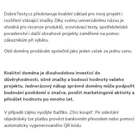
DobreTesty.cz představuje kvalitní základ pro nový projekt i
rozšíření stávající značky. Díky svému univerzálnímu názvu je
vhodná pro recenze produktů, srovnávací testy, spotřebitelské
poradenství i další obsahové projekty zaměřené na pomoc
zákazníkům při výběru.
Obě domény prodávám společně jako jeden celek za jednu cenu.
Kvalitní doména je dlouhodobou investicí do
důvěryhodnosti, silné značky a budoucí hodnoty vašeho
projektu. Jednorázový nákup správné domény může podpořit
budování povědomí o značce, posílit marketingové aktivity a
přinášet hodnotu po mnoho let.
V případě zájmu využijte tlačítko „Chci koupit“. Po odeslání
objednávky lze platbu provést bankovním převodem nebo pomocí
automaticky vygenerovaného QR kódu.