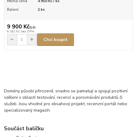
Měrná cena
4 950 Kč / ks
Balení
2 ks
9 900 Kč
/
pár
8 182 Kč
bez DPH
Chci koupit
Domény působí přirozeně, snadno se pamatují a spojují pozitivní
sdělení s oblastí testování, recenzí a porovnávání produktů či
služeb. Jsou vhodné pro obsahový projekt, recenzní portál nebo
specializovaný magazín.
Součást balíčku