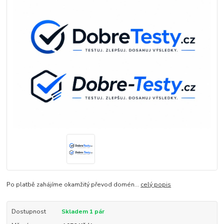
Po platbě zahájíme okamžitý převod domén...
celý popis
Dostupnost
Skladem 1 pár