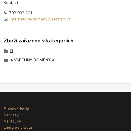
Kontakt:
📞 702 992 101
✉️
internetove-domeny@seznam.cz
Zboží zařazeno v kategoriích
D
►VŠECHNY DOMÉNY◄
Slevové kody
Na vlasy
Na klouby
Energie a vitalita