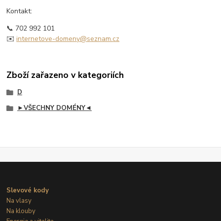
Kontakt:
📞 702 992 101
✉️
internetove-domeny@seznam.cz
Zboží zařazeno v kategoriích
D
►VŠECHNY DOMÉNY◄
Slevové kody
Na vlasy
Na klouby