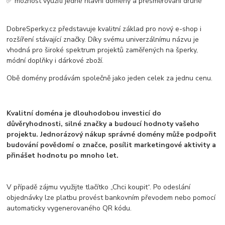
✅ možnost využití jedné hlavní domény a přesměrování druhé
DobreSperky.cz představuje kvalitní základ pro nový e-shop i
rozšíření stávající značky. Díky svému univerzálnímu názvu je
vhodná pro široké spektrum projektů zaměřených na šperky,
módní doplňky i dárkové zboží.
Obě domény prodávám společně jako jeden celek za jednu cenu.
Kvalitní doména je dlouhodobou investicí do
důvěryhodnosti, silné značky a budoucí hodnoty vašeho
projektu. Jednorázový nákup správné domény může podpořit
budování povědomí o značce, posílit marketingové aktivity a
přinášet hodnotu po mnoho let.
V případě zájmu využijte tlačítko „Chci koupit“. Po odeslání
objednávky lze platbu provést bankovním převodem nebo pomocí
automaticky vygenerovaného QR kódu.