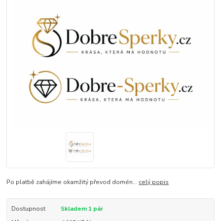
Po platbě zahájíme okamžitý převod domén...
celý popis
Dostupnost
Skladem 1 pár