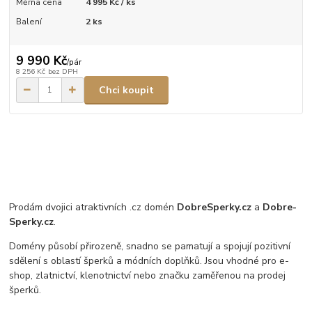
Měrná cena
4 995 Kč / ks
Balení
2 ks
9 990 Kč
/
pár
8 256 Kč
bez DPH
Chci koupit
Prodám dvojici atraktivních .cz domén
DobreSperky.cz
a
Dobre-
Sperky.cz
.
Domény působí přirozeně, snadno se pamatují a spojují pozitivní
sdělení s oblastí šperků a módních doplňků. Jsou vhodné pro e-
shop, zlatnictví, klenotnictví nebo značku zaměřenou na prodej
šperků.