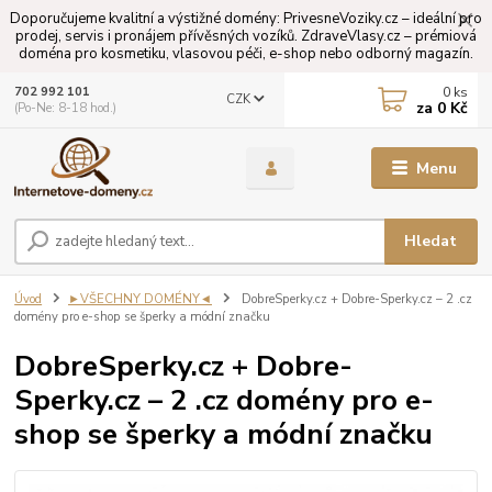
Doporučujeme kvalitní a výstižné domény: PrivesneVoziky.cz – ideální pro
prodej, servis i pronájem přívěsných vozíků. ZdraveVlasy.cz – prémiová
doména pro kosmetiku, vlasovou péči, e-shop nebo odborný magazín.
0
ks
702 992 101
CZK
za
0 Kč
(Po-Ne: 8-18 hod.)
Menu
Hledat
Úvod
►VŠECHNY DOMÉNY◄
DobreSperky.cz + Dobre-Sperky.cz – 2 .cz
domény pro e-shop se šperky a módní značku
DobreSperky.cz + Dobre-
Sperky.cz – 2 .cz domény pro e-
shop se šperky a módní značku