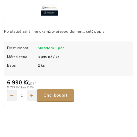
Po platbě zahájíme okamžitý převod domén...
celý popis
Dostupnost
Skladem 1 pár
Měrná cena
3 495 Kč / ks
Balení
2 ks
6 990 Kč
/
pár
5 777 Kč
bez DPH
Chci koupit