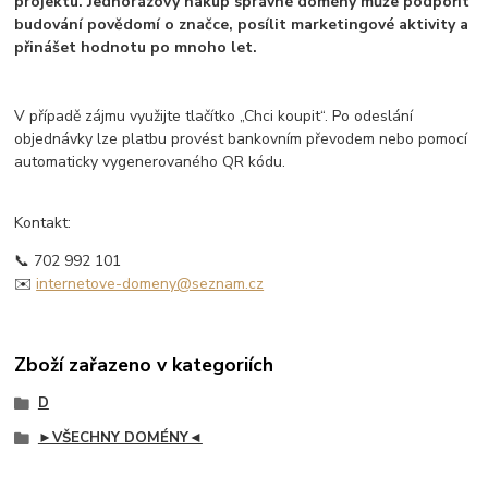
projektu. Jednorázový nákup správné domény může podpořit
budování povědomí o značce, posílit marketingové aktivity a
přinášet hodnotu po mnoho let.
V případě zájmu využijte tlačítko „Chci koupit“. Po odeslání
objednávky lze platbu provést bankovním převodem nebo pomocí
automaticky vygenerovaného QR kódu.
Kontakt:
📞 702 992 101
✉️
internetove-domeny@seznam.cz
Zboží zařazeno v kategoriích
D
►VŠECHNY DOMÉNY◄