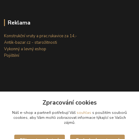
Reklama
Konstrukční vruty a prac.rukavice za 14,-
Antik-bazar.cz - starožitnosti
Vykonný a levný eshop
Pojištění
Zpracování cookies
Kontakty
Náš e-shop a partneři potřebují Váš
souhlas
s použitím souborů
cookies, aby Vám mohli zobrazovat informace týkající se Vašich
zájmů.
(Po-Ne: 8-18 hod.)
info@internetove-domeny.cz