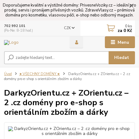
Doporučujeme kvalitní a výstižné domény: PrivesneVoziky.cz – ideální pro
prodej, servis i pronájem přívěsných vozíků. ZdraveVlasy.cz – prémiová
doména pro kosmetiku, vlasovou péči, e-shop nebo odborný magazín.
0
ks
702 992 101
CZK
za
0 Kč
(Po-Ne: 8-18 hod.)
Menu
Hledat
Úvod
►VŠECHNY DOMÉNY◄
DarkyzOrientu.cz + ZOrientu.cz – 2 .cz
domény pro e-shop s orientálním zbožím a dárky
DarkyzOrientu.cz + ZOrientu.cz –
2 .cz domény pro e-shop s
orientálním zbožím a dárky