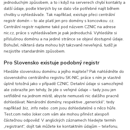
jednoduchým způsobem, a to i když na serverech chybí kontakty a
další údaje, podle kterých by se dalo vše potřebné najít během
chvilky u vyhledávače. Tak například, existuje přeci centrální
registr domén – to ale platí jen pro domény s koncovkou .cz.
Centrální registr najdeme také pod názvem CZNIC na adrese
nic.cz, práce s vyhledávačem je pak jednoduchá. Vyhledáte si
příslušnou doménu a na jediné stránce se objeví dostupné údaje.
Bohužel, některá data mohou být takzvaně neveřejná, tudíž je
nezjistíte standardním způsobem.
Pro Slovensko existuje podobný registr
Hledáte slovenskou doménu a jejího majitele? Pak nahlédněte do
slovenského centrálního registru SK-NIC, práce s ním je vlastně
úplně totožná jako v případě CZNIC. Detailní údaje si samozřejmě
ale zobrazíte jen tehdy, že jde o veřejné údaje – tady jsou jen
setříděné na jednom místě, abyste nemuseli nic dalšího pracně
dohledávat. Nenárodní domény, respektive „generické“, tedy
například .biz, .info nebo .com jsou dohledatelné o něco hůře.
Test.com nebo Joker.com vám ale mohou přinést alespoň
částečnou odpověď. V anglických záznamech hledejte termín
„registrant“, dojít tak můžete ke kontaktním údajům – telefonu,