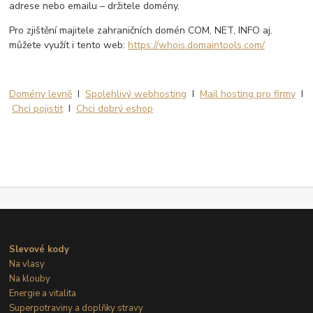
adrese nebo emailu – držitele domény.
Pro zjištění majitele zahraničních domén COM, NET, INFO aj.
můžete využít i tento web:
https://whois.domaintools.com/
Domény levně
I
Spolehlivý webhosting
I
Mail hosting pro firmy
I
Chci pojistit
I
Chci dobrý eshop
Slevové kody
Na vlasy
Na klouby
Energie a vitalita
Superpotraviny a doplňky stravy