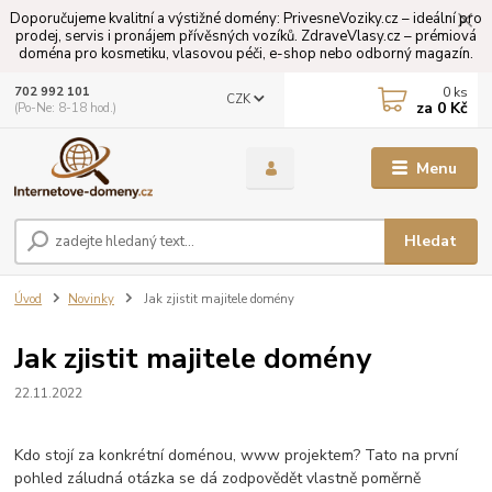
Doporučujeme kvalitní a výstižné domény: PrivesneVoziky.cz – ideální pro
prodej, servis i pronájem přívěsných vozíků. ZdraveVlasy.cz – prémiová
doména pro kosmetiku, vlasovou péči, e-shop nebo odborný magazín.
0
ks
702 992 101
CZK
za
0 Kč
(Po-Ne: 8-18 hod.)
Menu
Hledat
Úvod
Novinky
Jak zjistit majitele domény
Jak zjistit majitele domény
22.11.2022
Kdo stojí za konkrétní doménou, www projektem? Tato na první
pohled záludná otázka se dá zodpovědět vlastně poměrně