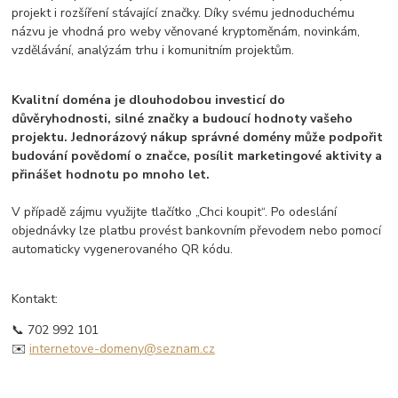
projekt i rozšíření stávající značky. Díky svému jednoduchému
názvu je vhodná pro weby věnované kryptoměnám, novinkám,
vzdělávání, analýzám trhu i komunitním projektům.
Kvalitní doména je dlouhodobou investicí do
důvěryhodnosti, silné značky a budoucí hodnoty vašeho
projektu. Jednorázový nákup správné domény může podpořit
budování povědomí o značce, posílit marketingové aktivity a
přinášet hodnotu po mnoho let.
V případě zájmu využijte tlačítko „Chci koupit“. Po odeslání
objednávky lze platbu provést bankovním převodem nebo pomocí
automaticky vygenerovaného QR kódu.
Kontakt:
📞 702 992 101
✉️
internetove-domeny@seznam.cz