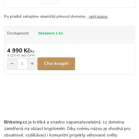
Po platbě zahájíme okamžitý převod domény...
celý popis
Dostupnost
Skladem 1 ks
4 990 Kč
/
ks
4 124 Kč
bez DPH
Chci koupit
Bitkoiny.cz
je krátká a snadno zapamatovatelná .cz doména
zaměřená na oblast kryptoměn. Díky svému názvu je vhodná pro
obsahové, vzdělávací i komunitní projekty věnované světu