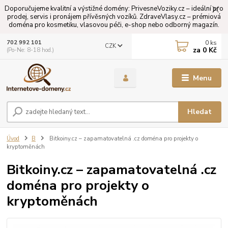
Doporučujeme kvalitní a výstižné domény: PrivesneVoziky.cz – ideální pro
prodej, servis i pronájem přívěsných vozíků. ZdraveVlasy.cz – prémiová
doména pro kosmetiku, vlasovou péči, e-shop nebo odborný magazín.
0
ks
702 992 101
CZK
za
0 Kč
(Po-Ne: 8-18 hod.)
Menu
Hledat
Úvod
B
Bitkoiny.cz – zapamatovatelná .cz doména pro projekty o
kryptoměnách
Bitkoiny.cz – zapamatovatelná .cz
doména pro projekty o
kryptoměnách