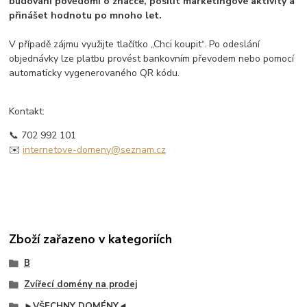
budování povědomí o značce, posílit marketingové aktivity a
přinášet hodnotu po mnoho let.
V případě zájmu využijte tlačítko „Chci koupit“. Po odeslání
objednávky lze platbu provést bankovním převodem nebo pomocí
automaticky vygenerovaného QR kódu.
Kontakt:
📞 702 992 101
✉️
internetove-domeny@seznam.cz
Zboží zařazeno v kategoriích
B
Zvířecí domény na prodej
►VŠECHNY DOMÉNY◄