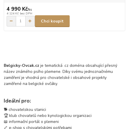
4 990 Kč
/
ks
4 124 Kč
bez DPH
Chci koupit
Belgicky-Ovcak.cz
je tematická .cz doména obsahující přesný
název známého psího plemene. Díky svému jednoznačnému
zaměření je vhodná pro chovatelské i obsahové projekty
zaměřené na belgické ovčáky.
Ideální pro:
🐕 chovatelskou stanici
🏆 klub chovatelů nebo kynologickou organizaci
📖 informační portál o plemeni
🦴 e-shop s chovatelskými potřebami