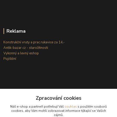
Reklama
Konstrukční vruty a prac.rukavice za 14,-
Antik-bazar.cz - starožitnosti
Vykonný a levný eshop
Pojištění
Zpracování cookies
Kontakty
Náš e-shop a partneři potřebují Váš
souhlas
s použitím souborů
cookies, aby Vám mohli zobrazovat informace týkající se Vašich
zájmů.
(Po-Ne: 8-18 hod.)