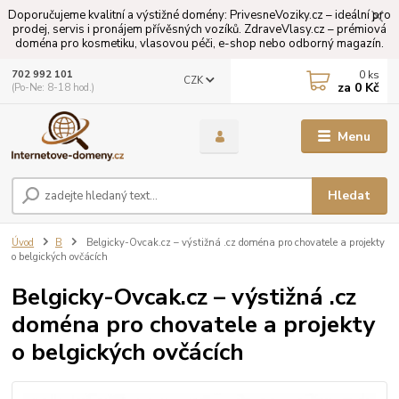
Doporučujeme kvalitní a výstižné domény: PrivesneVoziky.cz – ideální pro
prodej, servis i pronájem přívěsných vozíků. ZdraveVlasy.cz – prémiová
doména pro kosmetiku, vlasovou péči, e-shop nebo odborný magazín.
0
ks
702 992 101
CZK
za
0 Kč
(Po-Ne: 8-18 hod.)
Menu
Hledat
Úvod
B
Belgicky-Ovcak.cz – výstižná .cz doména pro chovatele a projekty
o belgických ovčácích
Belgicky-Ovcak.cz – výstižná .cz
doména pro chovatele a projekty
o belgických ovčácích