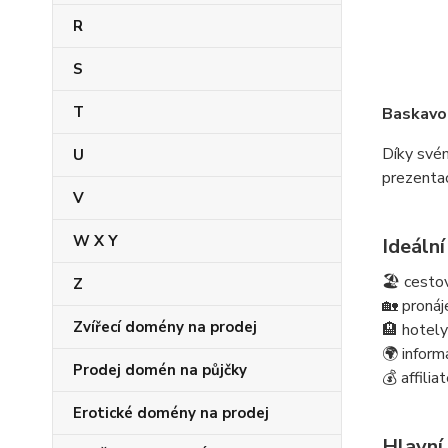
R
S
T
Baskavo
Díky své
U
prezentac
V
W X Y
Ideální
🏖️ cesto
Z
🏡 pronáj
Zvířecí domény na prodej
🏨 hotely
🌍 inform
Prodej domén na půjčky
💰 affili
Erotické domény na prodej
Hlavní