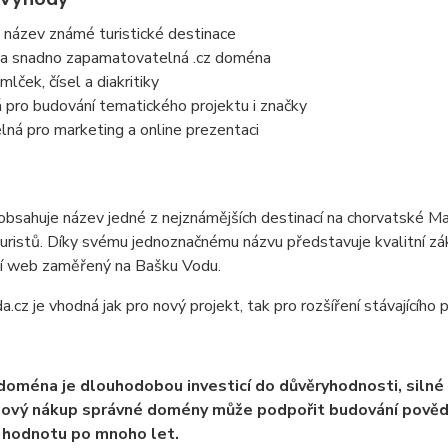
 název známé turistické destinace
 a snadno zapamatovatelná .cz doména
lček, čísel a diakritiky
pro budování tematického projektu i značky
lná pro marketing a online prezentaci
sahuje název jedné z nejznámějších destinací na chorvatské Maka
uristů. Díky svému jednoznačnému názvu představuje kvalitní zák
ní web zaměřený na Bašku Vodu.
.cz je vhodná jak pro nový projekt, tak pro rozšíření stávajícího 
 doména je dlouhodobou investicí do důvěryhodnosti, silné
ový nákup správné domény může podpořit budování povědom
 hodnotu po mnoho let.