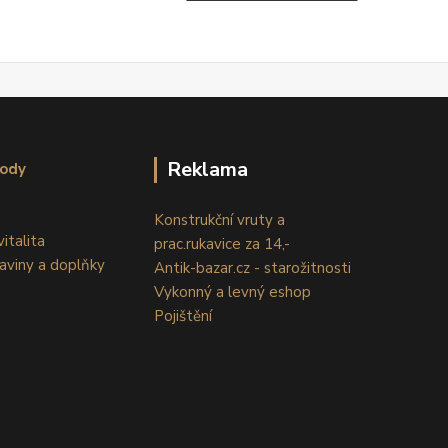
Reklama
kody
Konstrukční vruty a
italita
prac.rukavice za 14,-
aviny a doplňky
Antik-bazar.cz - starožitnosti
Vykonný a levný eshop
Pojištění