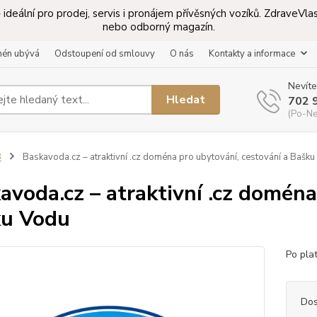
ideální pro prodej, servis i pronájem přívěsných vozíků. ZdraveV
nebo odborný magazín.
mén ubývá
Odstoupení od smlouvy
O nás
Kontakty a informace
Nevíte
Hledat
702 
(Po-Ne
B
Baskavoda.cz – atraktivní .cz doména pro ubytování, cestování a Bašk
avoda.cz – atraktivní .cz doména
u Vodu
Po pla
Dos