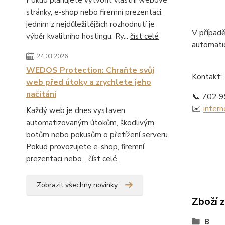
Pokud plánujete vytvořit vlastní webové
stránky, e-shop nebo firemní prezentaci,
jedním z nejdůležitějších rozhodnutí je
V případě
výběr kvalitního hostingu. Ry...
číst celé
automati
24.03.2026
WEDOS Protection: Chraňte svůj
Kontakt:
web před útoky a zrychlete jeho
načítání
📞 702 
✉️
inter
Každý web je dnes vystaven
automatizovaným útokům, škodlivým
botům nebo pokusům o přetížení serveru.
Pokud provozujete e-shop, firemní
prezentaci nebo...
číst celé
Zobrazit všechny novinky
Zboží 
B