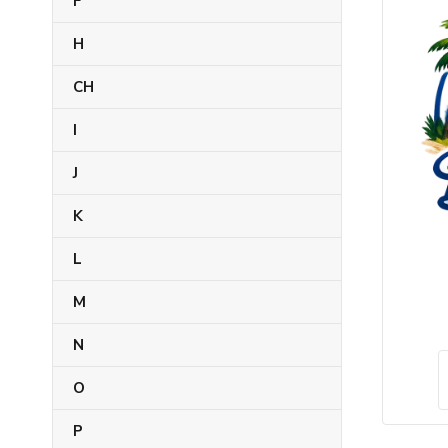
F
H
CH
I
J
K
L
M
N
O
P