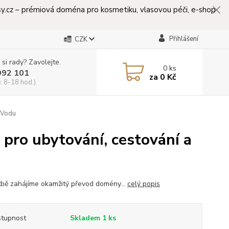
lasy.cz – prémiová doména pro kosmetiku, vlasovou péči, e-shop
Přihlášení
CZK
 si rady? Zavolejte.
0
ks
992 101
za
0 Kč
: 8-18 hod.)
u Vodu
 pro ubytování, cestování a
tbě zahájíme okamžitý převod domény...
celý popis
tupnost
Skladem 1 ks