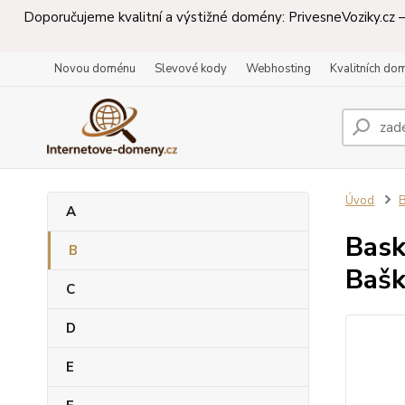
Doporučujeme kvalitní a výstižné domény: PrivesneVoziky.cz – 
Novou doménu
Slevové kody
Webhosting
Kvalitních do
Úvod
A
Bask
B
Bašk
C
D
E