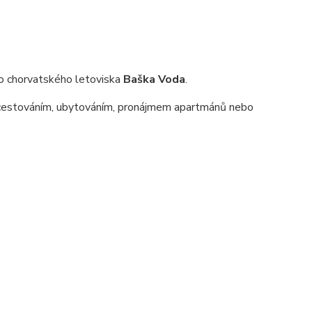
ho chorvatského letoviska
Baška Voda
.
s cestováním, ubytováním, pronájmem apartmánů nebo