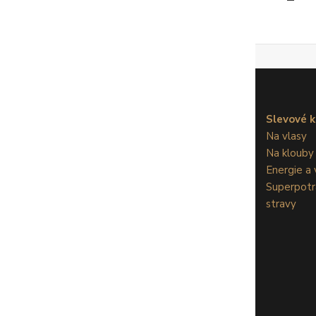
Slevové 
Na vlasy
Na klouby
Energie a v
Superpotr
stravy