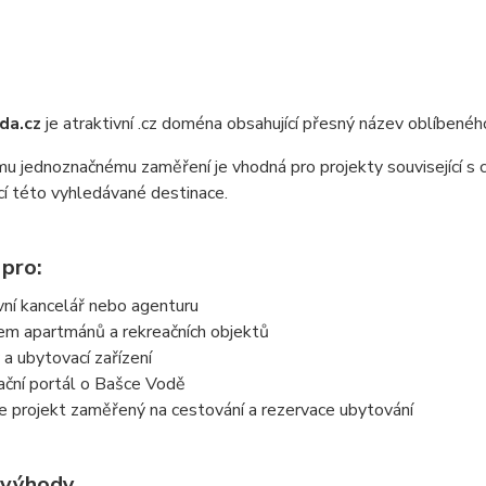
da.cz
je atraktivní .cz doména obsahující přesný název oblíbené
mu jednoznačnému zaměření je vhodná pro projekty související 
í této vyhledávané destinace.
 pro:
vní kancelář nebo agenturu
em apartmánů a rekreačních objektů
 a ubytovací zařízení
ační portál o Bašce Vodě
ate projekt zaměřený na cestování a rezervace ubytování
 výhody