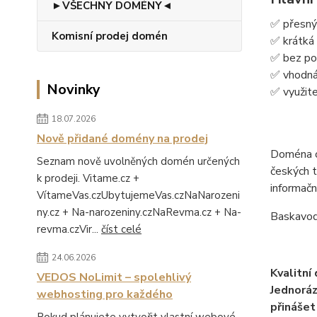
►VŠECHNY DOMÉNY◄
✅ přesný
Komisní prodej domén
✅ krátká
✅ bez pom
✅ vhodná 
Novinky
✅ využite
18.07.2026
Nově přidané domény na prodej
Doména ob
Seznam nově uvolněných domén určených
českých t
k prodeji. Vitame.cz +
informač
VítameVas.czUbytujemeVas.czNaNarozeni
ny.cz + Na-narozeniny.czNaRevma.cz + Na-
Baskavoda
revma.czVir...
číst celé
24.06.2026
Kvalitní
VEDOS NoLimit – spolehlivý
Jednoráz
webhosting pro každého
přinášet