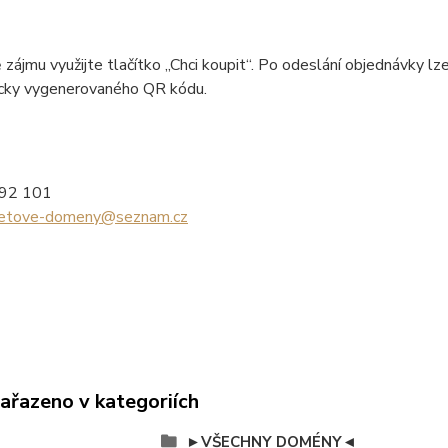
 zájmu využijte tlačítko „Chci koupit“. Po odeslání objednávky
cky vygenerovaného QR kódu.
992 101
netove-domeny@seznam.cz
zařazeno v kategoriích
►VŠECHNY DOMÉNY◄