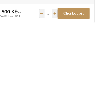
 500 Kč
/
ks
Chci koupit
554 Kč
bez DPH