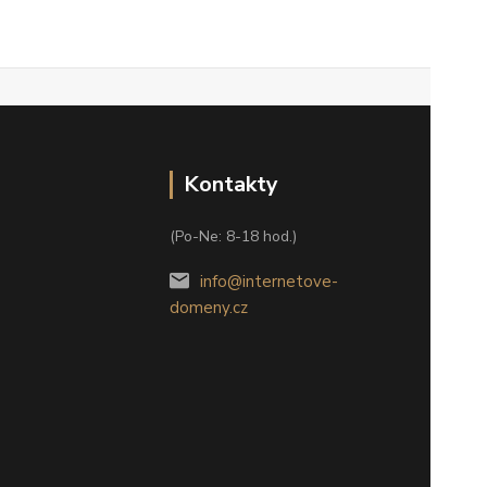
Kontakty
(Po-Ne: 8-18 hod.)
info@internetove-
domeny.cz