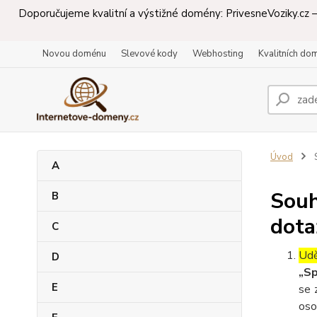
Doporučujeme kvalitní a výstižné domény: PrivesneVoziky.cz – 
Novou doménu
Slevové kody
Webhosting
Kvalitních do
Úvod
S
A
Souh
B
dota
C
Udě
D
„Sp
E
se 
oso