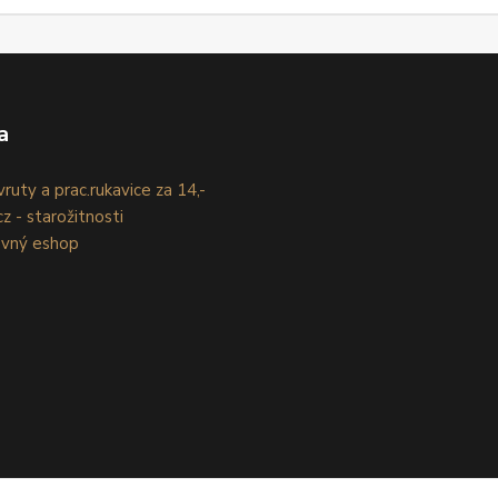
a
ruty a prac.rukavice za 14,-
z - starožitnosti
evný eshop