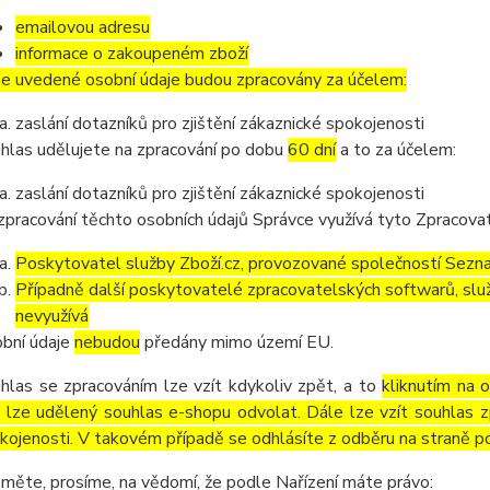
emailovou adresu
informace o zakoupeném zboží
e uvedené osobní údaje budou zpracovány za účelem:
zaslání dotazníků pro zjištění zákaznické spokojenosti
hlas udělujete na zpracování po dobu
60 dní
a to za účelem:
zaslání dotazníků pro zjištění zákaznické spokojenosti
zpracování těchto osobních údajů Správce využívá tyto Zpracova
Poskytovatel služby Zboží.cz, provozované společností Sezna
Případně další poskytovatelé zpracovatelských softwarů, služ
nevyužívá
bní údaje
nebudou
předány mimo území EU.
hlas se zpracováním lze vzít kdykoliv zpět, a to
kliknutím na 
 lze udělený souhlas e-shopu odvolat. Dále lze vzít souhlas z
kojenosti. V takovém případě se odhlásíte z odběru na straně p
měte, prosíme, na vědomí, že podle Nařízení máte právo: