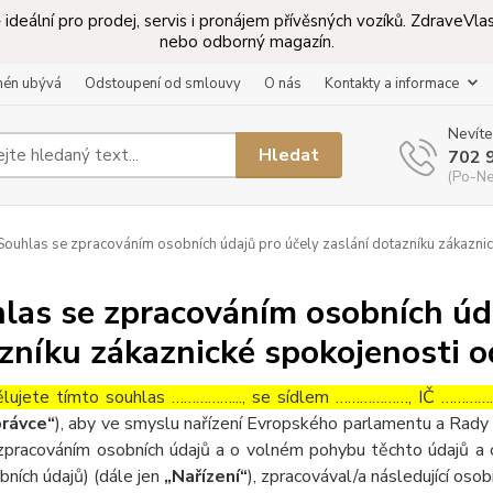
ideální pro prodej, servis i pronájem přívěsných vozíků. ZdraveV
nebo odborný magazín.
mén ubývá
Odstoupení od smlouvy
O nás
Kontakty a informace
Nevíte
Hledat
702 
(Po-Ne
ouhlas se zpracováním osobních údajů pro účely zaslání dotazníku zákaznic
las se zpracováním osobních úda
zníku zákaznické spokojenosti o
lujete tímto souhlas ……………..., se sídlem ………………, IČ ……………
rávce“
), aby ve smyslu nařízení Evropského parlamentu a Rady 
zpracováním osobních údajů a o volném pohybu těchto údajů a 
bních údajů) (dále jen
„Nařízení“
), zpracovával/a následující osob