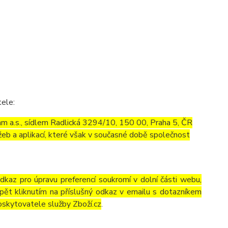
tele:
m a.s., sídlem Radlická 3294/10, 150 00, Praha 5, ČR
eb a aplikací, které však v současné době společnost
odkaz pro úpravu preferencí soukromí v dolní části webu,
pět kliknutím na příslušný odkaz v emailu s dotazníkem
oskytovatele služby Zboží.cz
.