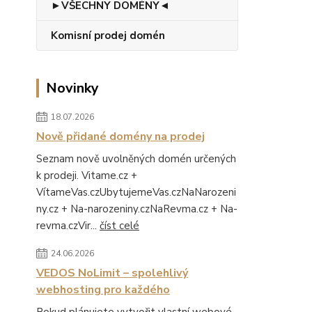
►VŠECHNY DOMÉNY◄
Komisní prodej domén
Novinky
18.07.2026
Nově přidané domény na prodej
Seznam nově uvolněných domén určených
k prodeji. Vitame.cz +
VítameVas.czUbytujemeVas.czNaNarozeni
ny.cz + Na-narozeniny.czNaRevma.cz + Na-
revma.czVir...
číst celé
24.06.2026
VEDOS NoLimit – spolehlivý
webhosting pro každého