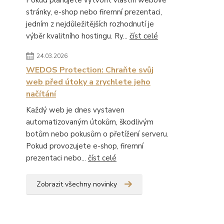
Pokud plánujete vytvořit vlastní webové
stránky, e-shop nebo firemní prezentaci,
jedním z nejdůležitějších rozhodnutí je
výběr kvalitního hostingu. Ry...
číst celé
24.03.2026
WEDOS Protection: Chraňte svůj
web před útoky a zrychlete jeho
načítání
Každý web je dnes vystaven
automatizovaným útokům, škodlivým
botům nebo pokusům o přetížení serveru.
Pokud provozujete e-shop, firemní
prezentaci nebo...
číst celé
Zobrazit všechny novinky