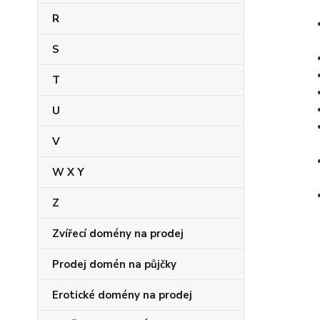
R
S
T
U
V
W X Y
Z
Zvířecí domény na prodej
Prodej domén na půjčky
Erotické domény na prodej