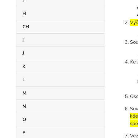
F
H
Výš
CH
I
Sou
J
Ke 
K
L
M
Oso
N
Sou
kde
O
spo
P
Vez