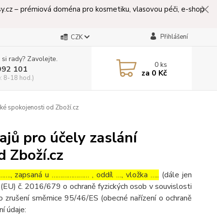
lasy.cz – prémiová doména pro kosmetiku, vlasovou péči, e-shop
Přihlášení
CZK
 si rady? Zavolejte.
0
ks
992 101
za
0 Kč
: 8-18 hod.)
ké spokojenosti od Zboží.cz
jů pro účely zaslání
d Zboží.cz
…., zapsaná u ………………… , oddíl …, vložka …..
(dále jen
(EU) č. 2016/679 o ochraně fyzických osob v souvislosti
o zrušení směrnice 95/46/ES (obecné nařízení o ochraně
ní údaje: