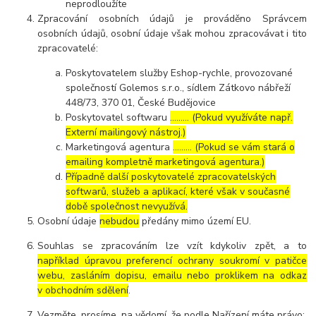
neprodloužíte
Zpracování osobních údajů je prováděno Správcem
osobních údajů, osobní údaje však mohou zpracovávat i tito
zpracovatelé:
Poskytovatelem služby Eshop-rychle, provozované
společností Golemos s.r.o., sídlem Zátkovo nábřeží
448/73, 370 01, České Budějovice
Poskytovatel softwaru
……… (Pokud využíváte např.
Externí mailingový nástroj.)
Marketingová agentura
……… (Pokud se vám stará o
emailing kompletně marketingová agentura.)
Případně další poskytovatelé zpracovatelských
softwarů, služeb a aplikací, které však v současné
době společnost nevyužívá.
Osobní údaje
nebudou
předány mimo území EU.
Souhlas se zpracováním lze vzít kdykoliv zpět, a to
například úpravou preferencí ochrany soukromí v patičce
webu, zasláním dopisu, emailu nebo proklikem na odkaz
v obchodním sdělení
.
Vezměte, prosíme, na vědomí, že podle Nařízení máte právo: