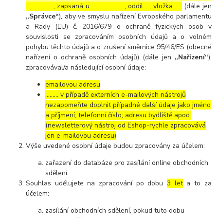
………………., zapsaná u ………………… , oddíl …, vložka …..
(dále jen
„Správce“
), aby ve smyslu nařízení Evropského parlamentu
a Rady (EU) č. 2016/679 o ochraně fyzických osob v
souvislosti se zpracováním osobních údajů a o volném
pohybu těchto údajů a o zrušení směrnice 95/46/ES (obecné
nařízení o ochraně osobních údajů) (dále jen
„Nařízení“
),
zpracovával/a následující osobní údaje:
emailovou adresu
……… v případě externích e-mailových nástrojů
nezapomeňte doplnit případné další údaje jako jméno
a příjmení; telefonní číslo; adresu bydliště apod.
(newsletterový nástroj od Eshop-rychle zpracovává
jen e-mailovou adresu)
Výše uvedené osobní údaje budou zpracovány za účelem:
zařazení do databáze pro zasílání online obchodních
sdělení.
Souhlas udělujete na zpracování po dobu
3 let
a to za
účelem:
zasílání obchodních sdělení, pokud tuto dobu