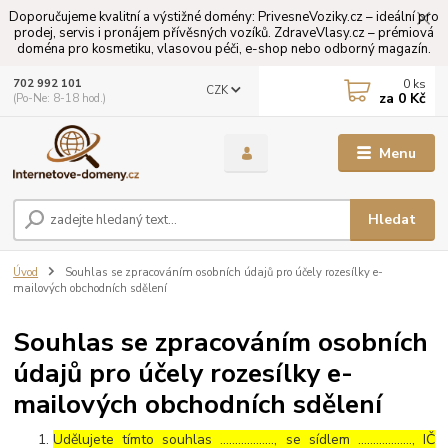
Doporučujeme kvalitní a výstižné domény: PrivesneVoziky.cz – ideální pro
prodej, servis i pronájem přívěsných vozíků. ZdraveVlasy.cz – prémiová
doména pro kosmetiku, vlasovou péči, e-shop nebo odborný magazín.
0
ks
702 992 101
CZK
za
0 Kč
(Po-Ne: 8-18 hod.)
Menu
Hledat
Úvod
Souhlas se zpracováním osobních údajů pro účely rozesílky e-
mailových obchodních sdělení
Souhlas se zpracováním osobních
údajů pro účely rozesílky e-
mailových obchodních sdělení
Udělujete tímto souhlas ……………..., se sídlem ………………, IČ