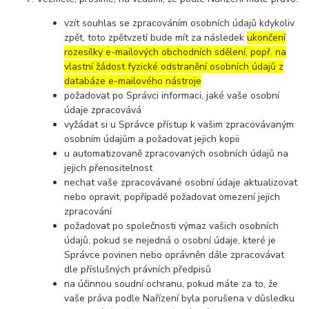
vzít souhlas se zpracováním osobních údajů kdykoliv
zpět, toto zpětvzetí bude mít za následek
ukončení
rozesílky e-mailových obchodních sdělení, popř. na
vlastní žádost fyzické odstranění osobních údajů z
databáze e-mailového nástroje
požadovat po Správci informaci, jaké vaše osobní
údaje zpracovává
vyžádat si u Správce přístup k vašim zpracovávaným
osobním údajům a požadovat jejich kopii
u automatizovaně zpracovaných osobních údajů na
jejich přenositelnost
nechat vaše zpracovávané osobní údaje aktualizovat
nebo opravit, popřípadě požadovat omezení jejich
zpracování
požadovat po společnosti výmaz vašich osobních
údajů, pokud se nejedná o osobní údaje, které je
Správce povinen nebo oprávněn dále zpracovávat
dle příslušných právních předpisů
na účinnou soudní ochranu, pokud máte za to, že
vaše práva podle Nařízení byla porušena v důsledku