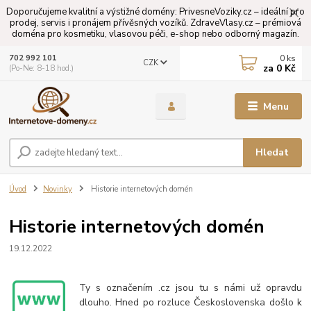
Doporučujeme kvalitní a výstižné domény: PrivesneVoziky.cz – ideální pro
prodej, servis i pronájem přívěsných vozíků. ZdraveVlasy.cz – prémiová
doména pro kosmetiku, vlasovou péči, e-shop nebo odborný magazín.
0
ks
702 992 101
CZK
za
0 Kč
(Po-Ne: 8-18 hod.)
Menu
Hledat
Úvod
Novinky
Historie internetových domén
Historie internetových domén
19.12.2022
Ty s označením .cz jsou tu s námi už opravdu
dlouho. Hned po rozluce Československa došlo k