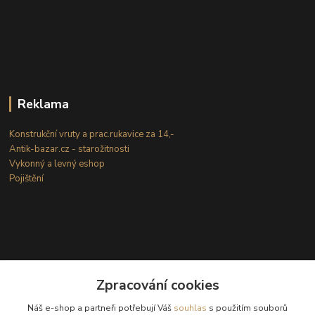
Reklama
Konstrukční vruty a prac.rukavice za 14,-
Antik-bazar.cz - starožitnosti
Vykonný a levný eshop
Pojištění
Zpracování cookies
Kontakty
Náš e-shop a partneři potřebují Váš
souhlas
s použitím souborů