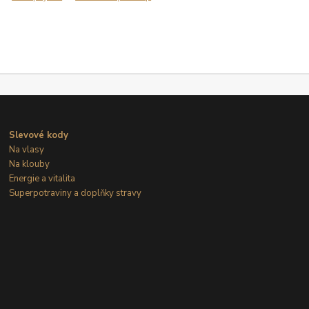
Slevové kody
Na vlasy
Na klouby
Energie a vitalita
Superpotraviny a doplňky stravy