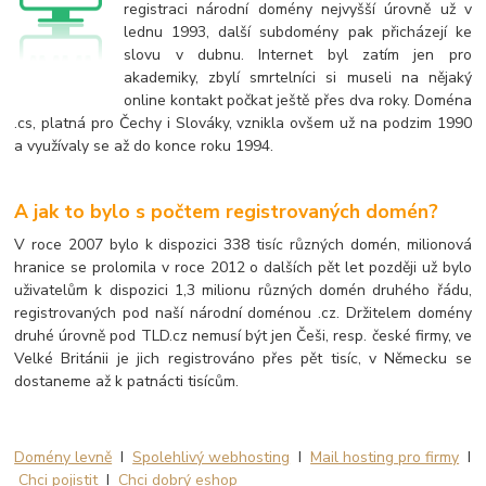
registraci národní domény nejvyšší úrovně už v
lednu 1993, další subdomény pak přicházejí ke
slovu v dubnu. Internet byl zatím jen pro
akademiky, zbylí smrtelníci si museli na nějaký
online kontakt počkat ještě přes dva roky. Doména
.cs, platná pro Čechy i Slováky, vznikla ovšem už na podzim 1990
a využívaly se až do konce roku 1994.
A jak to bylo s počtem registrovaných domén?
V roce 2007 bylo k dispozici 338 tisíc různých domén, milionová
hranice se prolomila v roce 2012 o dalších pět let později už bylo
uživatelům k dispozici 1,3 milionu různých domén druhého řádu,
registrovaných pod naší národní doménou .cz. Držitelem domény
druhé úrovně pod TLD.cz nemusí být jen Češi, resp. české firmy, ve
Velké Británii je jich registrováno přes pět tisíc, v Německu se
dostaneme až k patnácti tisícům.
Domény levně
I
Spolehlivý webhosting
I
Mail hosting pro firmy
I
Chci pojistit
I
Chci dobrý eshop