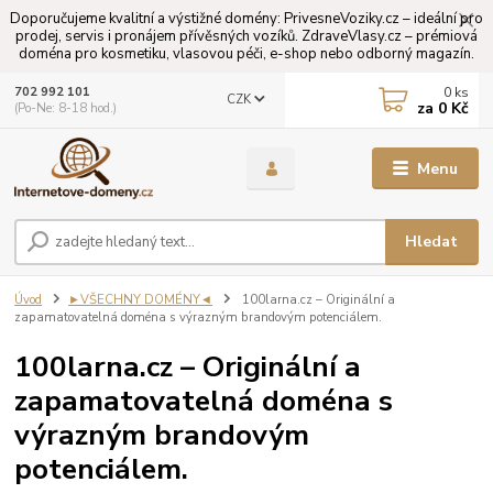
Doporučujeme kvalitní a výstižné domény: PrivesneVoziky.cz – ideální pro
prodej, servis i pronájem přívěsných vozíků. ZdraveVlasy.cz – prémiová
doména pro kosmetiku, vlasovou péči, e-shop nebo odborný magazín.
0
ks
702 992 101
CZK
za
0 Kč
(Po-Ne: 8-18 hod.)
Menu
Hledat
Úvod
►VŠECHNY DOMÉNY◄
100larna.cz – Originální a
zapamatovatelná doména s výrazným brandovým potenciálem.
100larna.cz – Originální a
zapamatovatelná doména s
výrazným brandovým
potenciálem.