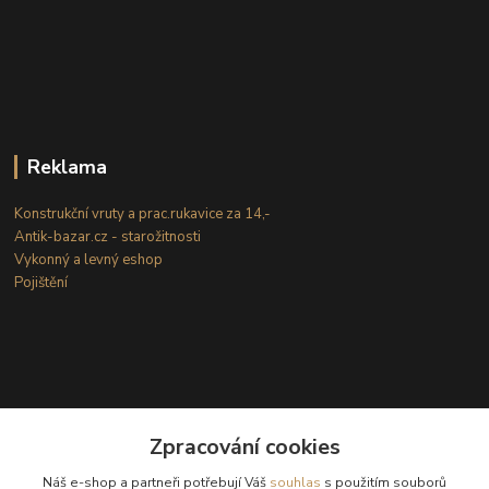
Reklama
Konstrukční vruty a prac.rukavice za 14,-
Antik-bazar.cz - starožitnosti
Vykonný a levný eshop
Pojištění
Zpracování cookies
Kontakty
Náš e-shop a partneři potřebují Váš
souhlas
s použitím souborů