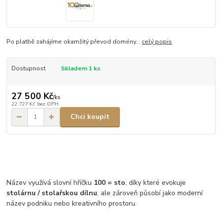
Po platbě zahájíme okamžitý převod domény...
celý popis
Dostupnost
Skladem 1 ks
27 500 Kč
/
ks
22 727 Kč
bez DPH
Chci koupit
Název využívá slovní hříčku
100 = sto
, díky které evokuje
stolárnu / stolařskou dílnu
, ale zároveň působí jako moderní
název podniku nebo kreativního prostoru.