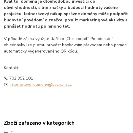
Kvalitní doména je dlouhodobou investicí do
důvěryhodnosti, silné značky a budoucí hodnoty vašeho
projektu. Jednorázový nákup správné domény může podpořit
budování povědomí o značce, posílit marketingové aktivity a
přinášet hodnotu po mnoho let.
V případě zájmu využijte tlačítko „Chci koupit“. Po odeslání
objednávky lze platbu provést bankovním převodem nebo pomocí
automaticky vygenerovaného QR kódu.
Kontakt:
📞 702 992 101
✉️
internetove-domeny@seznam.cz
Zboží zařazeno v kategoriích