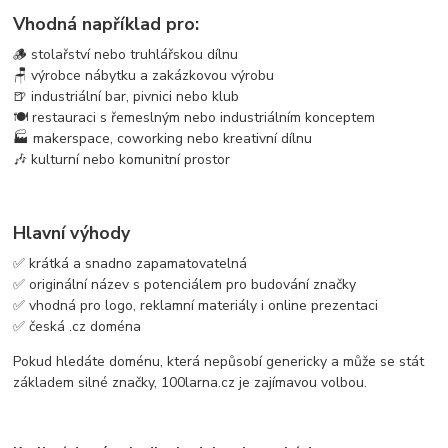
Vhodná například pro:
🪵 stolařství nebo truhlářskou dílnu
🪑 výrobce nábytku a zakázkovou výrobu
🍺 industriální bar, pivnici nebo klub
🍽️ restauraci s řemeslným nebo industriálním konceptem
🏭 makerspace, coworking nebo kreativní dílnu
🎶 kulturní nebo komunitní prostor
Hlavní výhody
✅ krátká a snadno zapamatovatelná
✅ originální název s potenciálem pro budování značky
✅ vhodná pro logo, reklamní materiály i online prezentaci
✅ česká .cz doména
Pokud hledáte doménu, která nepůsobí genericky a může se stát
základem silné značky, 100larna.cz je zajímavou volbou.