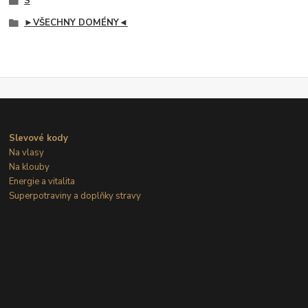
S
►VŠECHNY DOMÉNY◄
Slevové kody
Na vlasy
Na klouby
Energie a vitalita
Superpotraviny a doplňky stravy