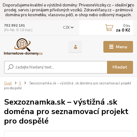
Doporučujeme kvalitní a výstižné domény: PrivesneVoziky.cz – ideální pro
prodej, servis i pronájem přívěsných vozíků. ZdraveVlasy.cz – prémiová
doména pro kosmetiku, vlasovou péči, e-shop nebo odborný magazín.
0
ks
702 992 101
CZK
za
0 Kč
(Po-Ne: 8-18 hod.)
Menu
Hledat
Úvod
S
Sexzoznamka.sk – výstižná .sk doména pro seznamovací projekt
pro dospělé
Sexzoznamka.sk – výstižná .sk
doména pro seznamovací projekt
pro dospělé