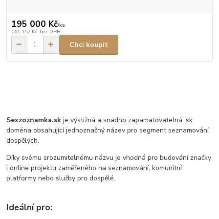
195 000 Kč
/
ks
161 157 Kč
bez DPH
Chci koupit
Sexzoznamka.sk
je výstižná a snadno zapamatovatelná .sk
doména obsahující jednoznačný název pro segment seznamování
dospělých.
Díky svému srozumitelnému názvu je vhodná pro budování značky
i online projektu zaměřeného na seznamování, komunitní
platformy nebo služby pro dospělé.
Ideální pro: