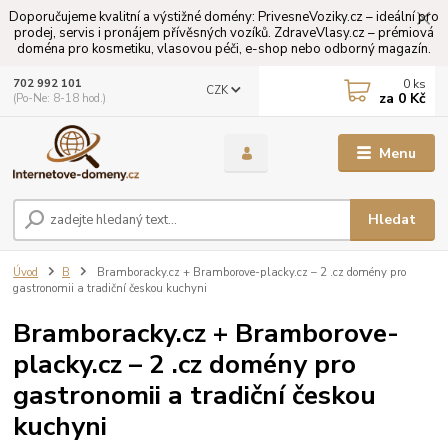
Doporučujeme kvalitní a výstižné domény: PrivesneVoziky.cz – ideální pro
prodej, servis i pronájem přívěsných vozíků. ZdraveVlasy.cz – prémiová
doména pro kosmetiku, vlasovou péči, e-shop nebo odborný magazín.
0
ks
702 992 101
CZK
za
0 Kč
(Po-Ne: 8-18 hod.)
Menu
Hledat
Úvod
B
Bramboracky.cz + Bramborove-placky.cz – 2 .cz domény pro
gastronomii a tradiční českou kuchyni
Bramboracky.cz + Bramborove-
placky.cz – 2 .cz domény pro
gastronomii a tradiční českou
kuchyni