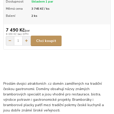
Dostupnost
Skladem 1 par
Měrná cena
3 745 Kč / ks
Balení
2 ks
7 490 Kč
/
par
6 190 Kč
bez DPH
Chci koupit
Prodám dvojici atraktivních .cz domén zaměřených na tradiční
českou gastronomii. Domény obsahují názvy známých
bramborových specialit a jsou vhodné pro restaurace, bistra,
výrobce potravin i gastronomické projekty. Bramboráky i
bramborové placky patří mezi tradiční pokrmy české kuchyně a
jsou dobře známé široké veřejnosti.