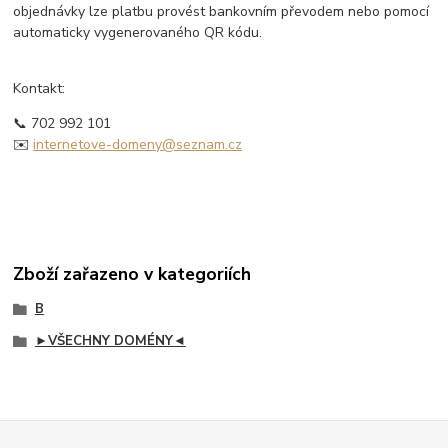
objednávky lze platbu provést bankovním převodem nebo pomocí
automaticky vygenerovaného QR kódu.
Kontakt:
📞 702 992 101
✉️
internetove-domeny@seznam.cz
Zboží zařazeno v kategoriích
B
►VŠECHNY DOMÉNY◄