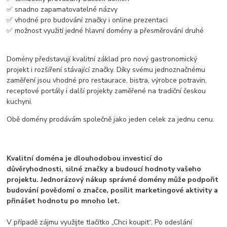
✅ snadno zapamatovatelné názvy
✅ vhodné pro budování značky i online prezentaci
✅ možnost využití jedné hlavní domény a přesměrování druhé
Domény představují kvalitní základ pro nový gastronomický
projekt i rozšíření stávající značky. Díky svému jednoznačnému
zaměření jsou vhodné pro restaurace, bistra, výrobce potravin,
receptové portály i další projekty zaměřené na tradiční českou
kuchyni.
Obě domény prodávám společně jako jeden celek za jednu cenu.
Kvalitní doména je dlouhodobou investicí do
důvěryhodnosti, silné značky a budoucí hodnoty vašeho
projektu. Jednorázový nákup správné domény může podpořit
budování povědomí o značce, posílit marketingové aktivity a
přinášet hodnotu po mnoho let.
V případě zájmu využijte tlačítko „Chci koupit“. Po odeslání