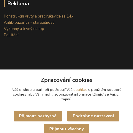
Reklama
Konstrukční vruty a prac.rukavice za 14,-
Antik-bazar.cz - starožitnosti
Vykonný a levný eshop
Pojištění
Zpracování cookies
Kontakty
Náš e-shop a partneři potřebují Váš
souhlas
s použitím souborů
cookies, aby Vám mohli zobrazovat informace týkající se Vašich
zájmů.
(Po-Ne: 8-18 hod.)
info@internetove-domeny.cz
Přijmout nezbytné
Podrobné nastavení
Přijmout všechny