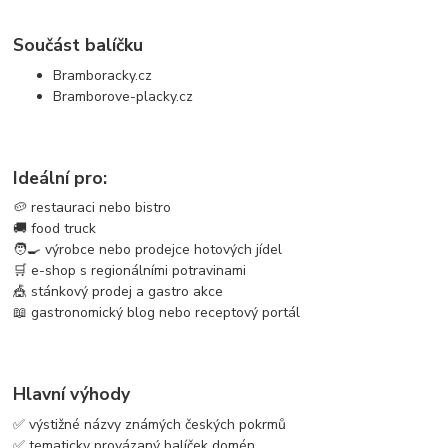
Součást balíčku
Bramboracky.cz
Bramborove-placky.cz
Ideální pro:
🥔 restauraci nebo bistro
🚚 food truck
🧑‍🍳 výrobce nebo prodejce hotových jídel
🛒 e-shop s regionálními potravinami
🎪 stánkový prodej a gastro akce
📖 gastronomický blog nebo receptový portál
Hlavní výhody
✅ výstižné názvy známých českých pokrmů
✅ tematicky provázaný balíček domén